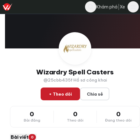
|
Khám phá
Xe
Wizardry Spell Casters
@25cbb435f
·
Hồ sơ công khai
+ Theo dõi
Chia sẻ
0
0
0
Bài đăng
Theo dõi
Đang theo dõi
Bài viết
0