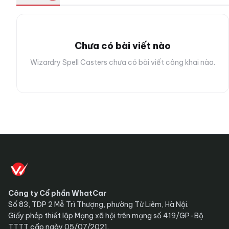
Chưa có bài viết nào
Wizardry Spell Casters chưa có bài viết công khai nào.
Công ty Cổ phần WhatCar
Số 83, TDP 2 Mễ Trì Thượng, phường Từ Liêm, Hà Nội.
Giấy phép thiết lập Mạng xã hội trên mạng số 419/GP-Bộ
TTTT cấp ngày 05/07/2021.