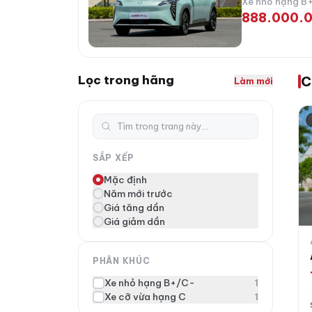
Xe nhỏ hạng B
888.000.0
Lọc trong hãng
C
Làm mới
Ai
SẮP XẾP
Mặc định
Năm mới trước
Giá tăng dần
Giá giảm dần
PHÂN KHÚC
Xe nhỏ hạng B+/C-
1
Xe cỡ vừa hạng C
1