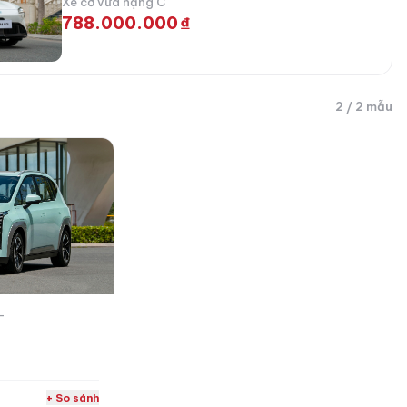
Xe cỡ vừa hạng C
788.000.000 ₫
2 / 2 mẫu
-
+ So sánh