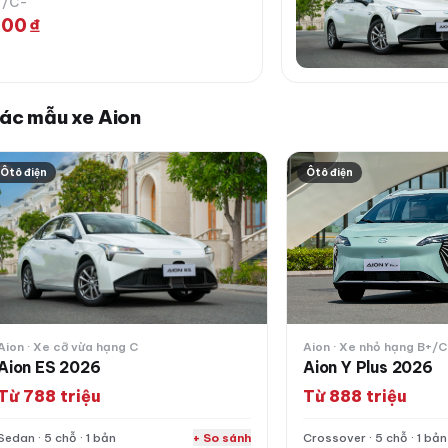
+/C-
00 ₫
ác mẫu xe Aion
on ES 2026
Aion Y Plus 2026
Ôtô điện
Ôtô điện
Aion · Xe cỡ vừa hạng C
Aion · Xe nhỏ hạng B+/C
Aion ES 2026
Aion Y Plus 2026
Từ 788 triệu
Từ 888 triệu
Sedan · 5 chỗ · 1 bản
+ So sánh
Crossover · 5 chỗ · 1 bản