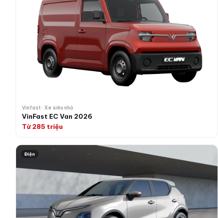
Vinfast · Xe siêu nhỏ
VinFast EC Van 2026
Từ 285 triệu
VinFast Herio Green 2026
Điện