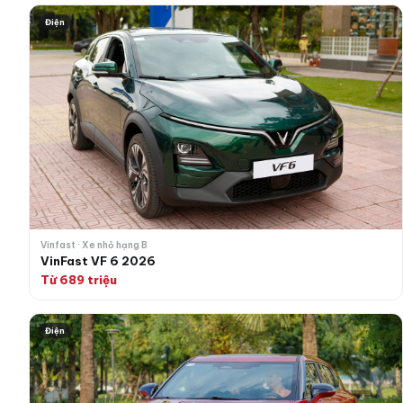
VinFast VF 6 2026
Điện
Vinfast · Xe nhỏ hạng B
VinFast VF 6 2026
Từ 689 triệu
VinFast VF 7 2026
Điện