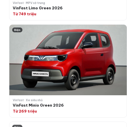
Vinfast · MPV cỡ trung
VinFast Limo Green 2026
Từ 749 triệu
VinFast Minio Green 2026
Điện
Vinfast · Xe siêu nhỏ
VinFast Minio Green 2026
Từ 269 triệu
VinFast Nerio Green 2026