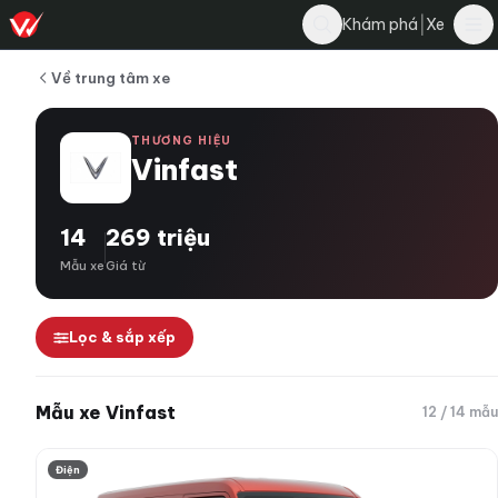
|
Khám phá
Xe
Về trung tâm xe
THƯƠNG HIỆU
Vinfast
14
269 triệu
Mẫu xe
Giá từ
Lọc & sắp xếp
Mẫu xe Vinfast
12 / 14 mẫu
VinFast EC Van 2026
Điện