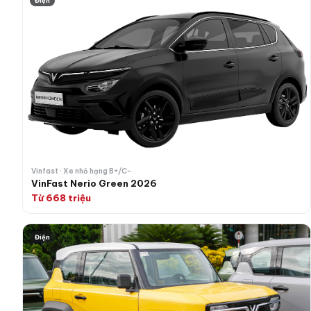
Điện
Vinfast · Xe nhỏ hạng B+/C-
VinFast Nerio Green 2026
Từ 668 triệu
VinFast VF 3 2026
Điện