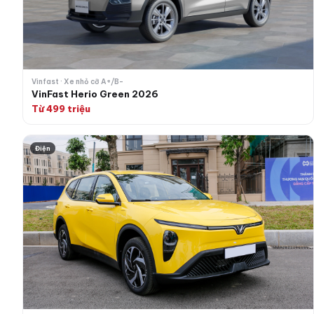
Vinfast · Xe nhỏ cỡ A+/B-
VinFast Herio Green 2026
Từ 499 triệu
VinFast Limo Green 2026
Điện