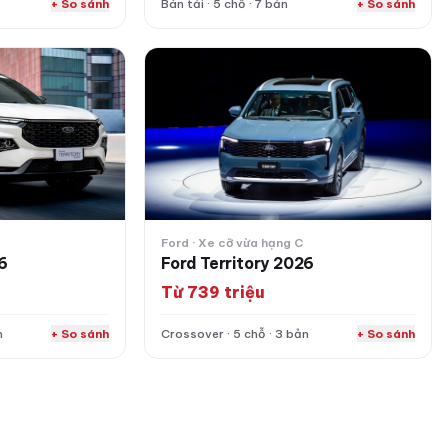
+ So sánh
Bán tải · 5 chỗ · 7 bản
+ So sánh
Ford Territory 2026
Ford · Xe cỡ vừa hạng C
26
Ford Territory 2026
Từ 739 triệu
n
+ So sánh
Crossover · 5 chỗ · 3 bản
+ So sánh