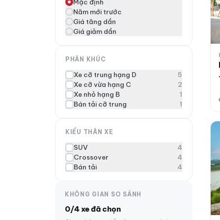
Mặc định
Năm mới trước
Giá tăng dần
Giá giảm dần
PHÂN KHÚC
Xe cỡ trung hạng D
5
Xe cỡ vừa hạng C
2
Xe nhỏ hạng B
1
Bán tải cỡ trung
1
Fo
KIỂU THÂN XE
SUV
4
Crossover
4
Bán tải
4
KHÔNG GIAN SO SÁNH
0/4 xe đã chọn