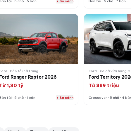
Bán tải · 5 chỗ · 6 bản
+ So sánh
Bán tải · 5 chỗ · 7 bản
rd Ranger Raptor 2026
Ford Territory 2026
Ford · Bán tải cỡ trung
Ford · Xe cỡ vừa hạng C
Ford Ranger Raptor 2026
Ford Territory 20
Từ 1,30 tỷ
Từ 889 triệu
Bán tải · 5 chỗ · 1 bản
+ So sánh
Crossover · 5 chỗ · 4 bả