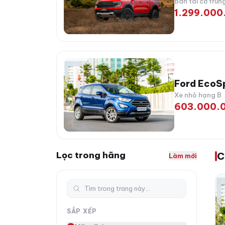
Bán tải cỡ trun
1.299.000
Ford EcoS
Xe nhỏ hạng B
603.000.0
Lọc trong hãng
C
Làm mới
Fo
SẮP XẾP