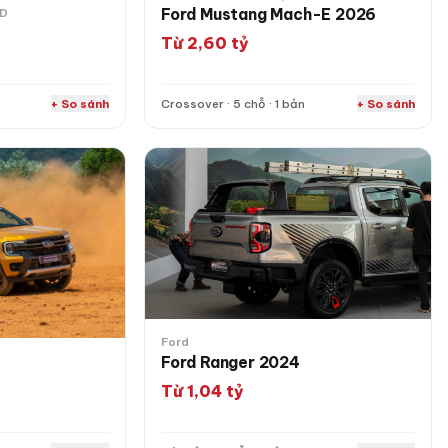
Ford Mustang Mach-E 2026
 D
6
Từ 2,60 tỷ
+ So sánh
Crossover · 5 chỗ · 1 bản
+ So sánh
Ford Ranger 2024
Ford
Ford Ranger 2024
Từ 1,04 tỷ