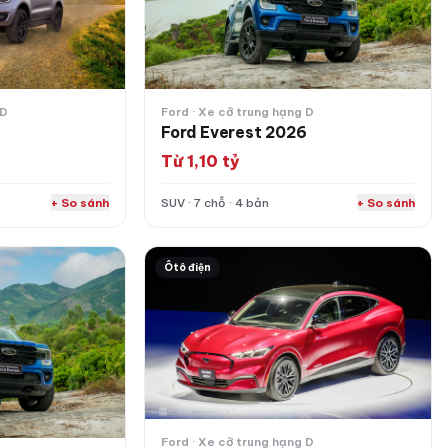
 D
Ford · Xe cỡ trung hạng D
6
Ford Everest 2026
Từ 1,10 tỷ
+ So sánh
SUV · 7 chỗ · 4 bản
+ So sánh
Ford Mustang Mach-E 2026
Ôtô điện
Ford · Xe cỡ trung hạng D