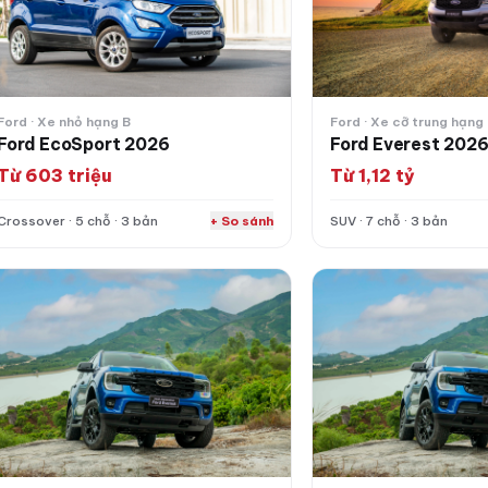
Ford · Xe nhỏ hạng B
Ford · Xe cỡ trung hạng
Ford EcoSport 2026
Ford Everest 202
Từ 603 triệu
Từ 1,12 tỷ
Crossover · 5 chỗ · 3 bản
+ So sánh
SUV · 7 chỗ · 3 bản
rd Everest 2026
Ford Everest 2026