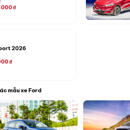
g
.000 ₫
port 2026
00 ₫
ác mẫu xe Ford
rd EcoSport 2026
Ford Everest 2026