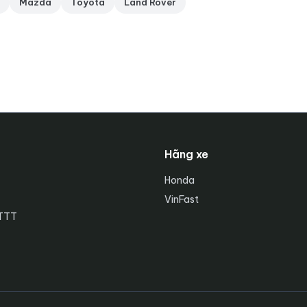
Mazda
Toyota
Land Rover
Hãng xe
Honda
VinFast
TTTT