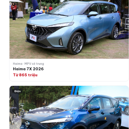
Haima · MPV cỡ trung
Haima 7X 2026
Từ 865 triệu
Haima 7X-E 2026
Điện