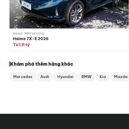
Haima · MPV cỡ trung
Haima 7X-E 2026
Từ 1,11 tỷ
Khám phá thêm hãng khác
Mercedes
Audi
Hyundai
BMW
Kia
Mazda