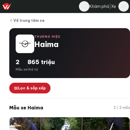
|
Khám phá
Xe
Về trung tâm xe
THƯƠNG HIỆU
Haima
2
865 triệu
Mẫu xe
Giá từ
Lọc & sắp xếp
Mẫu xe Haima
2 / 2 mẫu
Haima 7X 2026