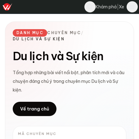
|
Khám phá
Xe
DANH MỤC
CHUYÊN MỤC
/
DU LỊCH VÀ SỰ KIỆN
Du lịch và Sự kiện
Tổng hợp những bài viết nổi bật, phân tích mới và câu
chuyện đáng chú ý trong chuyên mục Du lịch và Sự
kiện.
Về trang chủ
MÃ CHUYÊN MỤC