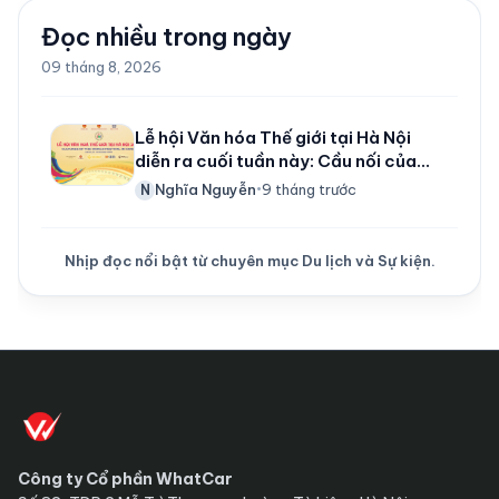
Đọc nhiều trong ngày
09 tháng 8, 2026
Lễ hội Văn hóa Thế giới tại Hà Nội
diễn ra cuối tuần này: Cầu nối của
văn hóa, nghệ thuật và lòng nhân ái
Nghĩa Nguyễn
9 tháng trước
N
•
Nhịp đọc nổi bật từ chuyên mục Du lịch và Sự kiện.
Công ty Cổ phần WhatCar