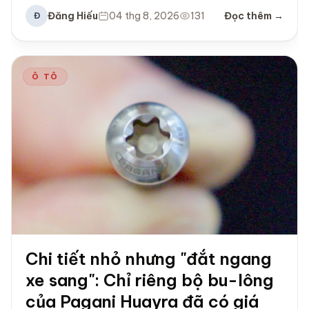
Đăng Hiếu
04 thg 8, 2026
131
Đọc thêm →
Đ
Ô TÔ
Chi tiết nhỏ nhưng "đắt ngang
xe sang": Chỉ riêng bộ bu-lông
của Pagani Huayra đã có giá