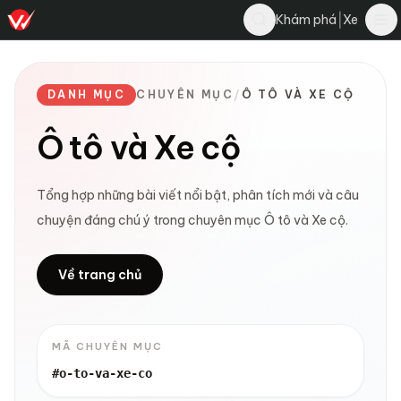
|
Khám phá
Xe
DANH MỤC
CHUYÊN MỤC
/
Ô TÔ VÀ XE CỘ
Ô tô và Xe cộ
Tổng hợp những bài viết nổi bật, phân tích mới và câu
chuyện đáng chú ý trong chuyên mục Ô tô và Xe cộ.
Về trang chủ
MÃ CHUYÊN MỤC
#o-to-va-xe-co