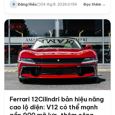
Đăng Hiếu
04 thg 8, 2026
156
Đọc thêm →
Đ
Ô TÔ
Ferrari 12Cilindri bản hiệu năng
cao lộ diện: V12 có thể mạnh