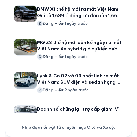
BMW X1 thế hệ mới ra mắt Việt Nam:
Giá từ 1,689 tỉ đồng, ưu đãi còn 1,668
tỉ đồng cho 80 khách đầu tiên, dùng
Đăng Hiếu
1 ngày trước
Đ
•
máy 2.0 tăng áp 204 mã lực
MG ZS thế hệ mới cận kề ngày ra mắt
Việt Nam: Xe hybrid giá dự kiến dưới
600 triệu đồng, hứa hẹn khuấy động
Đăng Hiếu
1 ngày trước
Đ
•
phân khúc SUV cỡ B
Lynk & Co 02 và 03 chốt lịch ra mắt
Việt Nam: SUV điện và sedan hạng C
cùng xuất hiện vào ngày 11/8
Đăng Hiếu
2 ngày trước
Đ
•
Doanh số chững lại, trợ cấp giảm: Vì
sao BYD, Geely và nhiều hãng xe
Trung Quốc tăng tốc vào Việt Nam?
Đăng Hiếu
1 ngày trước
Đ
•
Nhịp đọc nổi bật từ chuyên mục Ô tô và Xe cộ.