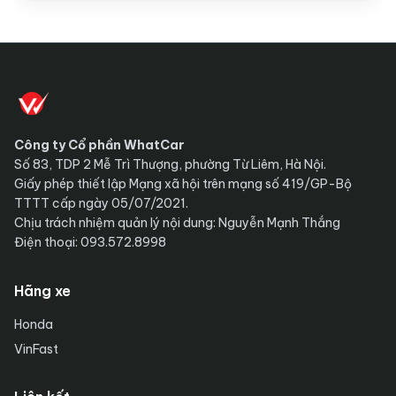
Mitsubishi ưu đãi tháng 8/2026:
Destinator lần đầu được hỗ trợ 100%
lệ phí trước bạ, Xpander, Xforce và
Đăng Hiếu
4 ngày trước
Đ
•
Triton cũng góp mặt
Công ty Cổ phần WhatCar
Số 83, TDP 2 Mễ Trì Thượng, phường Từ Liêm, Hà Nội.
Giấy phép thiết lập Mạng xã hội trên mạng số 419/GP-Bộ
TTTT cấp ngày 05/07/2021.
Chịu trách nhiệm quản lý nội dung: Nguyễn Mạnh Thắng
Điện thoại: 093.572.8998
Hãng xe
Honda
VinFast