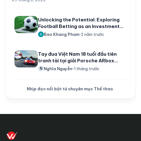
Unlocking the Potential: Exploring
Football Betting as an Investment
Avenue
Bao Khang Pham
2 năm trước
•
Tay đua Việt Nam 18 tuổi đầu tiên
tranh tài tại giải Porsche ARbox
Carrera Cup Asia
Nghĩa Nguyễn
1 tháng trước
N
•
Nhịp đọc nổi bật từ chuyên mục Thể thao.