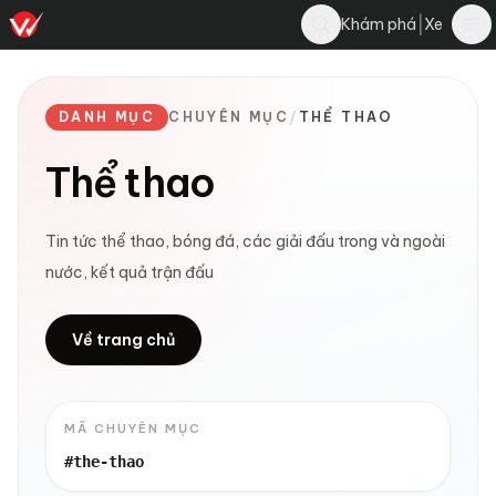
|
Khám phá
Xe
DANH MỤC
CHUYÊN MỤC
/
THỂ THAO
Thể thao
Tin tức thể thao, bóng đá, các giải đấu trong và ngoài
nước, kết quả trận đấu
Về trang chủ
MÃ CHUYÊN MỤC
#the-thao