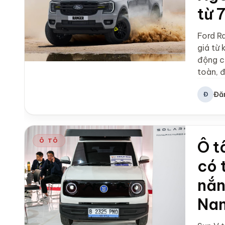
từ 
Ford R
giá từ 
động cơ
toàn, đ
Đă
Đ
Ô TÔ
Ô t
có 
nắn
Na