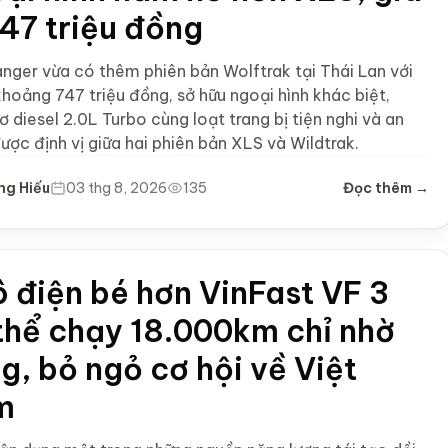
747 triệu đồng
anger vừa có thêm phiên bản Wolftrak tại Thái Lan với
khoảng 747 triệu đồng, sở hữu ngoại hình khác biệt,
 diesel 2.0L Turbo cùng loạt trang bị tiện nghi và an
ược định vị giữa hai phiên bản XLS và Wildtrak.
ng Hiếu
03 thg 8, 2026
135
Đọc thêm →
ô điện bé hơn VinFast VF 3
thể chạy 18.000km chỉ nhờ
g, bỏ ngỏ cơ hội về Việt
m