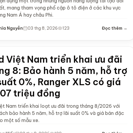
tận dụng một trong những nguồn năng lượng tái tạo dồi
ất, mang tham vọng phổ cập ô tô điện ở các khu vực
ng Nam Á hay châu Phi.
hĩa Nguyễn
03 thg 8, 2026
123
Đọc thêm →
d Việt Nam triển khai ưu đãi
ng 8: Bảo hành 5 năm, hỗ trợ
 suất 0%, Ranger XLS có giá
707 triệu đồng
ệt Nam triển khai loạt ưu đãi trong tháng 8/2026 với
sách bảo hành 5 năm, hỗ trợ lãi suất 0% và giá bán đặc
ho một số mẫu xe.