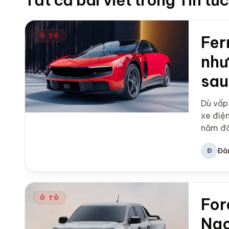
Tất cả bài viết trong Tin tức
Ô TÔ
Fer
như
sau
Dù vấp 
xe điện
năm đầ
Đă
Đ
Ô TÔ
For
Ngo