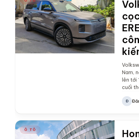
Ô TÔ
Vol
cọc
ERE
côn
kiế
Volksw
Nam, n
lên tới
cuối t
Đă
Đ
Ô TÔ
Hon