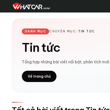
DANH MỤC
CHUYÊN MỤC
/
TIN TỨC
Tin tức
Tổng hợp những bài viết nổi bật, phân tích mớ
Về trang chủ