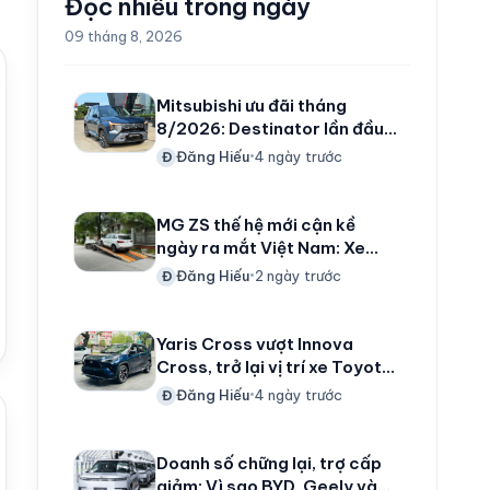
Đọc nhiều trong ngày
09 tháng 8, 2026
Mitsubishi ưu đãi tháng
8/2026: Destinator lần đầu
được hỗ trợ 100% lệ phí trước
Đăng Hiếu
4 ngày trước
Đ
•
bạ, Xpander, Xforce và
Triton cũng góp mặt
MG ZS thế hệ mới cận kề
ngày ra mắt Việt Nam: Xe
hybrid giá dự kiến dưới 600
Đăng Hiếu
2 ngày trước
Đ
•
triệu đồng, hứa hẹn khuấy
động phân khúc SUV cỡ B
Yaris Cross vượt Innova
Cross, trở lại vị trí xe Toyota
bán chạy nhất Việt Nam
Đăng Hiếu
4 ngày trước
Đ
•
trong tháng 7
Doanh số chững lại, trợ cấp
giảm: Vì sao BYD, Geely và