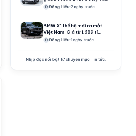
nhiều hãng xe Trung Quốc
Đăng Hiếu
2 ngày trước
Đ
•
tăng tốc vào Việt Nam?
BMW X1 thế hệ mới ra mắt
Việt Nam: Giá từ 1,689 tỉ
đồng, ưu đãi còn 1,668 tỉ
Đăng Hiếu
1 ngày trước
Đ
•
đồng cho 80 khách đầu tiên,
dùng máy 2.0 tăng áp 204
mã lực
Nhịp đọc nổi bật từ chuyên mục Tin tức.