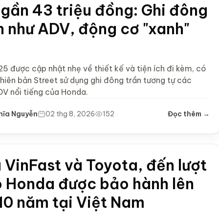
 gần 43 triệu đồng: Ghi đông
n như ADV, động cơ "xanh"
n
25 được cập nhật nhẹ về thiết kế và tiện ích đi kèm, có
hiên bản Street sử dụng ghi đông trần tương tự các
V nổi tiếng của Honda.
hĩa Nguyễn
02 thg 8, 2026
152
Đọc thêm →
 VinFast và Toyota, đến lượt
ô Honda được bảo hành lên
 10 năm tại Việt Nam