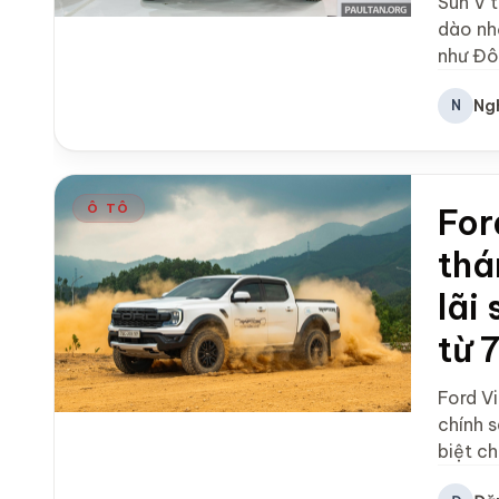
Sun V 
dào nh
như Đô
Ng
N
Ô TÔ
For
thá
lãi
từ 
Ford Vi
chính 
biệt c