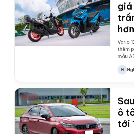
giá
trầ
hơ
Vario 1
thêm p
mẫu AD
Ng
N
Ô TÔ
Sau
ô t
tới