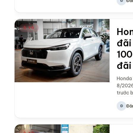
Đă
Đ
Ô TÔ
Hon
đãi
100
đãi
Honda 
8/2026
trước 
Đă
Đ