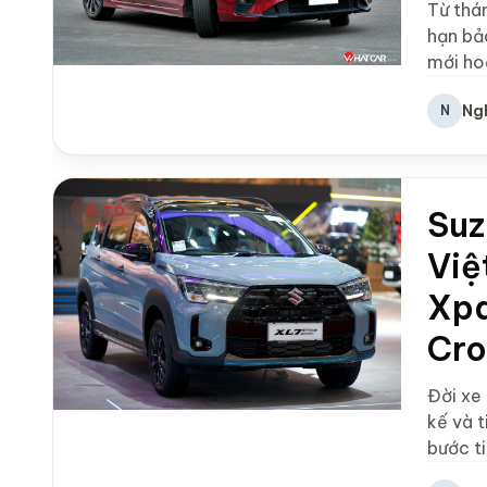
Từ thá
hạn bả
mới ho
Ng
N
Ô TÔ
Suz
Việ
Xpa
Cro
Đời xe
kế và 
bước t