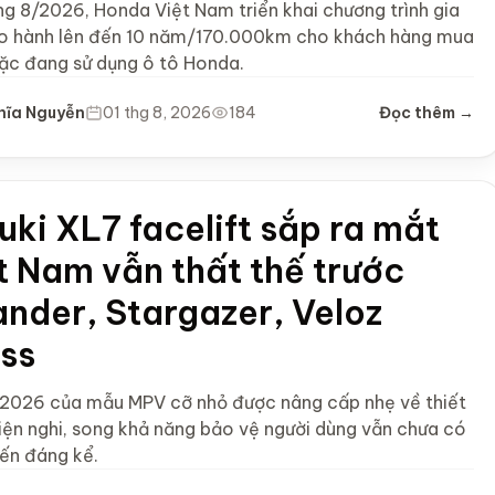
ng 8/2026, Honda Việt Nam triển khai chương trình gia
o hành lên đến 10 năm/170.000km cho khách hàng mua
ặc đang sử dụng ô tô Honda.
hĩa Nguyễn
01 thg 8, 2026
184
Đọc thêm →
uki XL7 facelift sắp ra mắt
t Nam vẫn thất thế trước
nder, Stargazer, Veloz
ss
 2026 của mẫu MPV cỡ nhỏ được nâng cấp nhẹ về thiết
tiện nghi, song khả năng bảo vệ người dùng vẫn chưa có
iến đáng kể.