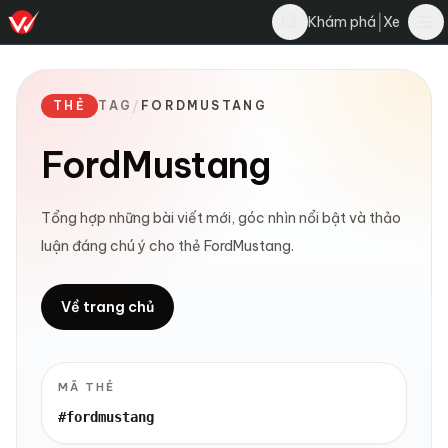
|
Khám phá
Xe
THẺ
TAG
/
FORDMUSTANG
FordMustang
Tổng hợp những bài viết mới, góc nhìn nổi bật và thảo
luận đáng chú ý cho thẻ FordMustang.
Về trang chủ
MÃ THẺ
#fordmustang