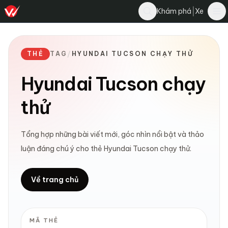
|
Khám phá
Xe
THẺ
TAG
/
HYUNDAI TUCSON CHẠY THỬ
Hyundai Tucson chạy
thử
Tổng hợp những bài viết mới, góc nhìn nổi bật và thảo
luận đáng chú ý cho thẻ Hyundai Tucson chạy thử.
Về trang chủ
MÃ THẺ