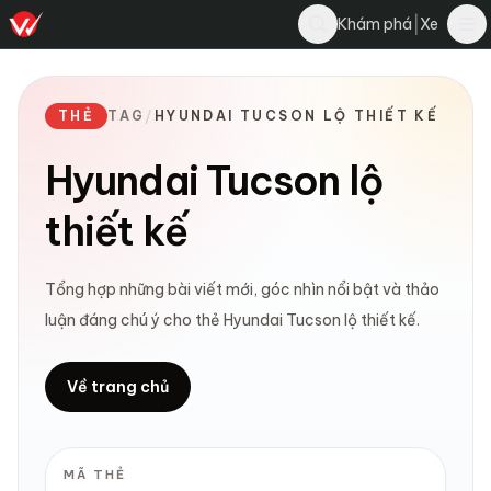
|
Khám phá
Xe
THẺ
TAG
/
HYUNDAI TUCSON LỘ THIẾT KẾ
Hyundai Tucson lộ
thiết kế
Tổng hợp những bài viết mới, góc nhìn nổi bật và thảo
luận đáng chú ý cho thẻ Hyundai Tucson lộ thiết kế.
Về trang chủ
MÃ THẺ