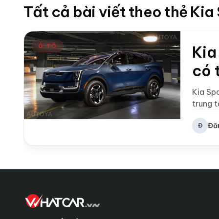
Tất cả bài viết theo thẻ Kia
Ô TÔ
Kia
có 
Kia Sp
trung 
Đă
Đ