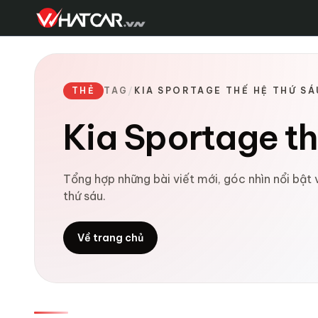
THẺ
TAG
/
KIA SPORTAGE THẾ HỆ THỨ SÁ
Kia Sportage th
Tổng hợp những bài viết mới, góc nhìn nổi bật
thứ sáu.
Về trang chủ