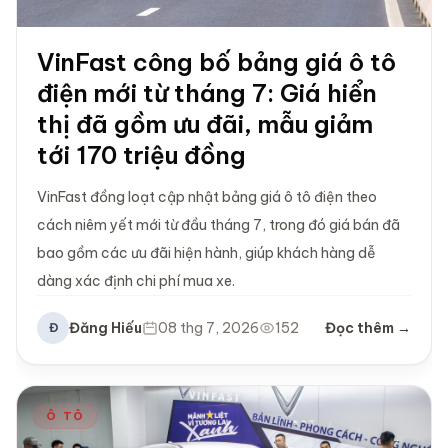
VinFast công bố bảng giá ô tô
điện mới từ tháng 7: Giá hiển
thị đã gồm ưu đãi, mẫu giảm
tới 170 triệu đồng
VinFast đồng loạt cập nhật bảng giá ô tô điện theo
cách niêm yết mới từ đầu tháng 7, trong đó giá bán đã
bao gồm các ưu đãi hiện hành, giúp khách hàng dễ
dàng xác định chi phí mua xe.
Đăng Hiếu
08 thg 7, 2026
152
Đọc thêm →
Đ
Ô TÔ