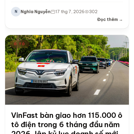
Nghĩa Nguyễn
17 thg 7, 2026
302
N
Đọc thêm →
Ô TÔ
VinFast bàn giao hơn 115.000 ô
tô điện trong 6 tháng đầu năm
2026, lập kỷ lục doanh số mới