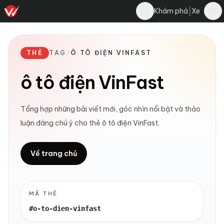
|
Khám phá
Xe
THẺ
TAG
/
Ô TÔ ĐIỆN VINFAST
ô tô điện VinFast
Tổng hợp những bài viết mới, góc nhìn nổi bật và thảo
luận đáng chú ý cho thẻ ô tô điện VinFast.
Về trang chủ
MÃ THẺ
#o-to-dien-vinfast