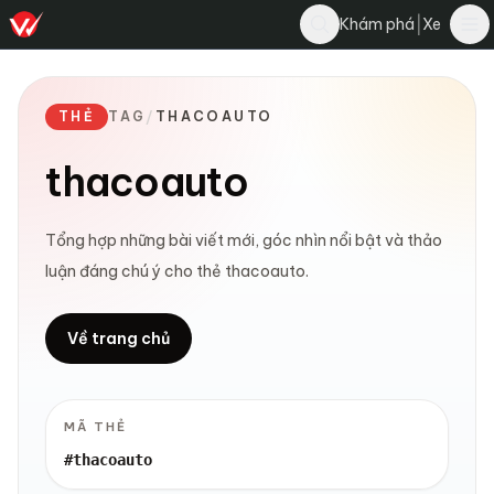
|
Khám phá
Xe
THẺ
TAG
/
THACOAUTO
thacoauto
Tổng hợp những bài viết mới, góc nhìn nổi bật và thảo
luận đáng chú ý cho thẻ thacoauto.
Về trang chủ
MÃ THẺ
#thacoauto