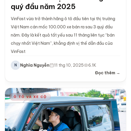
quý đầu năm 2025
VinFast vừa trở thành hãng ô tô đầu tiên tại thị trường
Việt Nam cán mốc 100.000 xe bán ra sau 3 quý đầu
năm. Đây là kết quả tất yếu sau 11 tháng liên tục “bán
chạy nhất Việt Nam”, khẳng định vị thế dẫn đầu của
VinFast
Nghĩa Nguyễn
11 thg 10, 2025
6.1K
N
Đọc thêm →
Ô TÔ VÀ XE CỘ