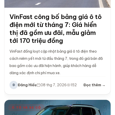
VinFast công bố bảng giá ô tô
điện mới từ tháng 7: Giá hiển
thị đã gồm ưu đãi, mẫu giảm
tới 170 triệu đồng
VinFast đồng loạt cập nhật bảng giá ô tô điện theo
cách niêm yết mới từ đầu tháng 7, trong đó giá bán đã
bao gồm các ưu đãi hiện hành, giúp khách hàng dễ
dàng xác định chi phí mua xe.
Đăng Hiếu
08 thg 7, 2026
152
Đọc thêm →
Đ
Ô TÔ VÀ XE CỘ