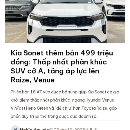
Kia Sonet thêm bản 499 triệu
đồng: Thấp nhất phân khúc
SUV cỡ A, tăng áp lực lên
Raize, Venue
Phiên bản 1.5 AT vừa được bổ sung giúp Kia Sonet có giá
khởi điểm thấp nhất phân khúc, ngang Hyundai Venue,
VinFast Herio Green và "dễ chịu" hơn Toyota Raize, góp
phần duy trì lợi thế trong cuộc đua doanh số.
N