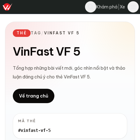
|
Khám phá
Xe
THẺ
TAG
/
VINFAST VF 5
VinFast VF 5
Tổng hợp những bài viết mới, góc nhìn nổi bật và thảo
luận đáng chú ý cho thẻ VinFast VF 5.
Về trang chủ
MÃ THẺ
#vinfast-vf-5