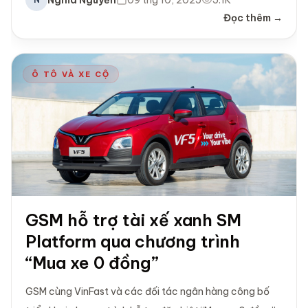
Nghĩa Nguyễn
09 thg 10, 2025
5.1K
Đọc thêm →
Ô TÔ VÀ XE CỘ
GSM hỗ trợ tài xế xanh SM
Platform qua chương trình
“Mua xe 0 đồng”
GSM cùng VinFast và các đối tác ngân hàng công bố