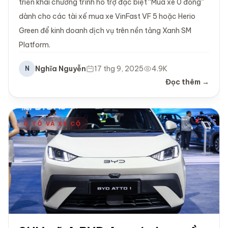
triển khai chương trình hỗ trợ đặc biệt “Mua xe 0 đồng”
dành cho các tài xế mua xe VinFast VF 5 hoặc Herio
Green để kinh doanh dịch vụ trên nền tảng Xanh SM
Platform.
Nghĩa Nguyễn
17 thg 9, 2025
4.9K
N
Đọc thêm →
Ô TÔ VÀ XE CỘ