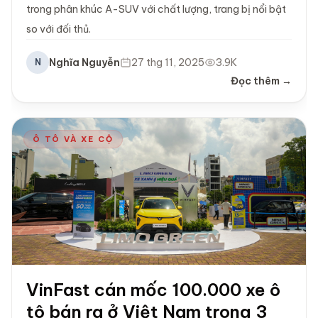
trong phân khúc A-SUV với chất lượng, trang bị nổi bật
so với đối thủ.
Nghĩa Nguyễn
27 thg 11, 2025
3.9K
N
Đọc thêm →
Ô TÔ VÀ XE CỘ
VinFast cán mốc 100.000 xe ô
tô bán ra ở Việt Nam trong 3