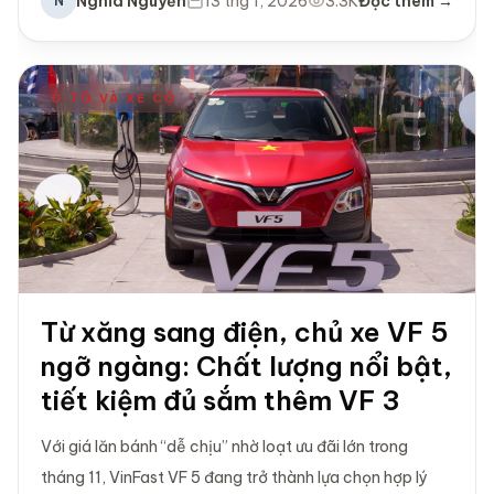
Nghĩa Nguyễn
13 thg 1, 2026
3.3K
Đọc thêm →
N
Ô TÔ VÀ XE CỘ
Từ xăng sang điện, chủ xe VF 5
ngỡ ngàng: Chất lượng nổi bật,
tiết kiệm đủ sắm thêm VF 3
Với giá lăn bánh “dễ chịu” nhờ loạt ưu đãi lớn trong
tháng 11, VinFast VF 5 đang trở thành lựa chọn hợp lý