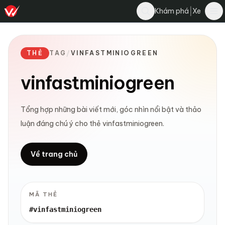
|
Khám phá
Xe
THẺ
TAG
/
VINFASTMINIOGREEN
vinfastminiogreen
Tổng hợp những bài viết mới, góc nhìn nổi bật và thảo
luận đáng chú ý cho thẻ vinfastminiogreen.
Về trang chủ
MÃ THẺ
#vinfastminiogreen