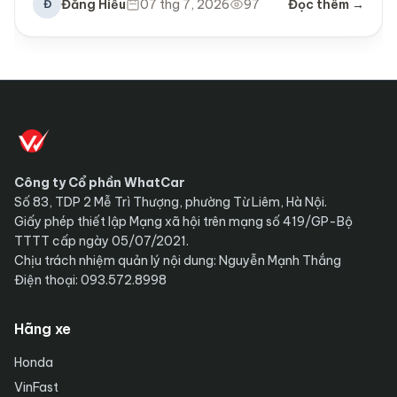
Đăng Hiếu
07 thg 7, 2026
97
Đọc thêm →
Đ
Công ty Cổ phần WhatCar
Số 83, TDP 2 Mễ Trì Thượng, phường Từ Liêm, Hà Nội.
Giấy phép thiết lập Mạng xã hội trên mạng số 419/GP-Bộ
TTTT cấp ngày 05/07/2021.
Chịu trách nhiệm quản lý nội dung: Nguyễn Mạnh Thắng
Điện thoại: 093.572.8998
Hãng xe
Honda
VinFast