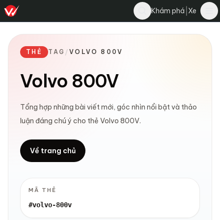
|
Khám phá
Xe
THẺ
TAG
/
VOLVO 800V
Volvo 800V
Tổng hợp những bài viết mới, góc nhìn nổi bật và thảo
luận đáng chú ý cho thẻ Volvo 800V.
Về trang chủ
MÃ THẺ
#volvo-800v