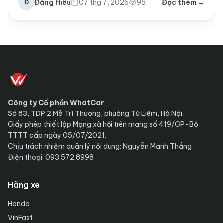
Đăng Hiếu
07 thg 7, 2026
95
Đọc thêm →
Đ
Công ty Cổ phần WhatCar
Số 83, TDP 2 Mễ Trì Thượng, phường Từ Liêm, Hà Nội.
Giấy phép thiết lập Mạng xã hội trên mạng số 419/GP-Bộ
TTTT cấp ngày 05/07/2021.
Chịu trách nhiệm quản lý nội dung: Nguyễn Mạnh Thắng
Điện thoại: 093.572.8998
Hãng xe
Honda
VinFast