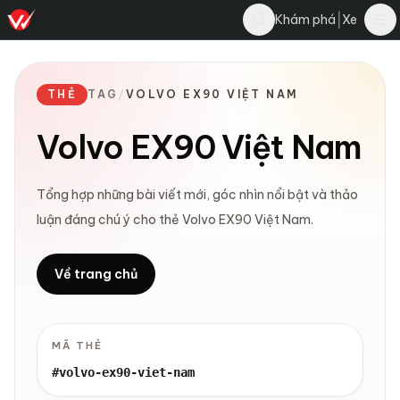
|
Khám phá
Xe
THẺ
TAG
/
VOLVO EX90 VIỆT NAM
Volvo EX90 Việt Nam
Tổng hợp những bài viết mới, góc nhìn nổi bật và thảo
luận đáng chú ý cho thẻ Volvo EX90 Việt Nam.
Về trang chủ
MÃ THẺ
#volvo-ex90-viet-nam