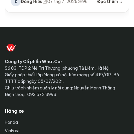
Đăng Hiếu
07 thg 7, 2026
96
Đọc thêm →
Đ
Công ty Cổ phần WhatCar
Số 83, TDP 2 Mễ Trì Thượng, phường Từ Liêm, Hà Nội.
Giấy phép thiết lập Mạng xã hội trên mạng số 419/GP-Bộ
TTTT cấp ngày 05/07/2021.
Chịu trách nhiệm quản lý nội dung: Nguyễn Mạnh Thắng
Điện thoại: 093.572.8998
Hãng xe
Honda
VinFast