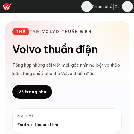
|
Khám phá
Xe
THẺ
TAG
/
VOLVO THUẦN ĐIỆN
Volvo thuần điện
Tổng hợp những bài viết mới, góc nhìn nổi bật và thảo
luận đáng chú ý cho thẻ Volvo thuần điện.
Về trang chủ
MÃ THẺ
#volvo-thuan-dien