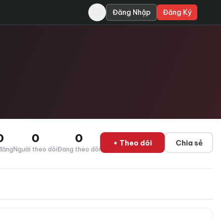
Đăng Nhập
Đăng Ký
0
0
0
+ Theo dõi
Chia sẻ
đăng
Người theo dõi
Đang theo dõi