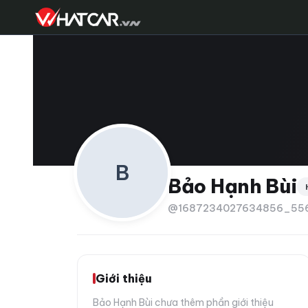
B
Bảo Hạnh Bùi
@1687234027634856_55
Giới thiệu
Bảo Hạnh Bùi chưa thêm phần giới thiệu