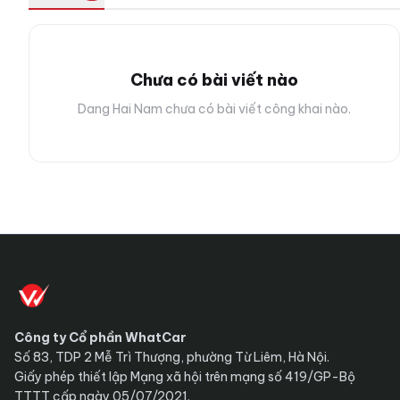
Chưa có bài viết nào
Dang Hai Nam chưa có bài viết công khai nào.
Công ty Cổ phần WhatCar
Số 83, TDP 2 Mễ Trì Thượng, phường Từ Liêm, Hà Nội.
Giấy phép thiết lập Mạng xã hội trên mạng số 419/GP-Bộ
TTTT cấp ngày 05/07/2021.