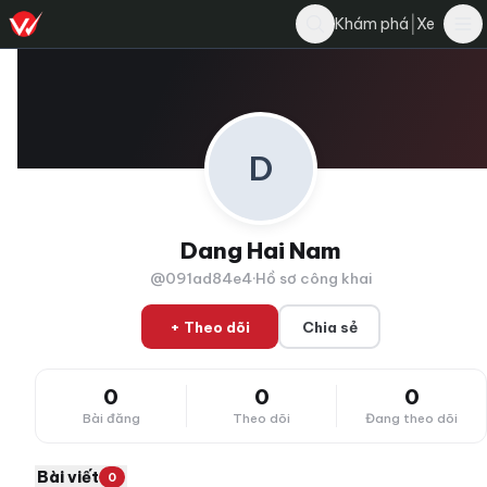
|
Khám phá
Xe
D
Dang Hai Nam
@091ad84e4
·
Hồ sơ công khai
+ Theo dõi
Chia sẻ
0
0
0
Bài đăng
Theo dõi
Đang theo dõi
Bài viết
0