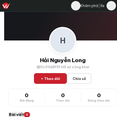
|
Khám phá
Xe
H
Hải Nguyễn Long
@0c95d8f5f
·
Hồ sơ công khai
+ Theo dõi
Chia sẻ
0
0
0
Bài đăng
Theo dõi
Đang theo dõi
Bài viết
0