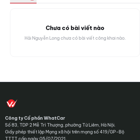
Chưa có bài viết nào
Hải Nguyễn Long chưa có bài viết công khai nào.
Công ty Cổ phần WhatCar
Số 83, TDP 2 Mễ Trì Thượng, phường Từ Liêm, Hà Nội.
Giấy phép thiết lập Mạng xã hội trên mạng số 419/GP-Bộ
TTTT cấp ngày 05/07/2021.