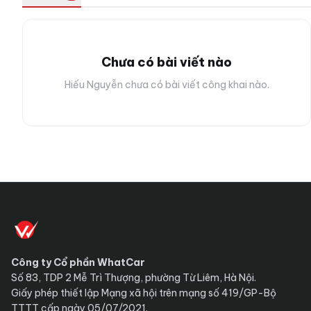
Chưa có bài viết nào
Hiếu Nguyễn chưa có bài viết công khai nào.
Công ty Cổ phần WhatCar
Số 83, TDP 2 Mễ Trì Thượng, phường Từ Liêm, Hà Nội.
Giấy phép thiết lập Mạng xã hội trên mạng số 419/GP-Bộ
TTTT cấp ngày 05/07/2021.