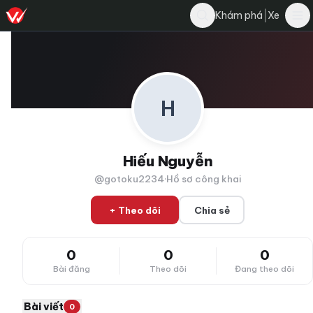
|
Khám phá
Xe
H
Hiếu Nguyễn
@gotoku2234
·
Hồ sơ công khai
+ Theo dõi
Chia sẻ
0
0
0
Bài đăng
Theo dõi
Đang theo dõi
Bài viết
0