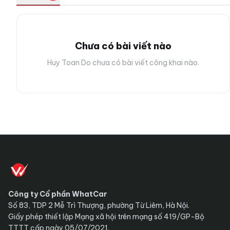
Chưa có bài viết nào
Huy Toan Do chưa có bài viết công khai nào.
Công ty Cổ phần WhatCar
Số 83, TDP 2 Mễ Trì Thượng, phường Từ Liêm, Hà Nội.
Giấy phép thiết lập Mạng xã hội trên mạng số 419/GP-Bộ
TTTT cấp ngày 05/07/2021.