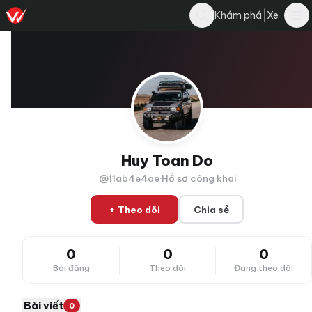
|
Khám phá
Xe
Huy Toan Do
@11ab4e4ae
·
Hồ sơ công khai
+ Theo dõi
Chia sẻ
0
0
0
Bài đăng
Theo dõi
Đang theo dõi
Bài viết
0