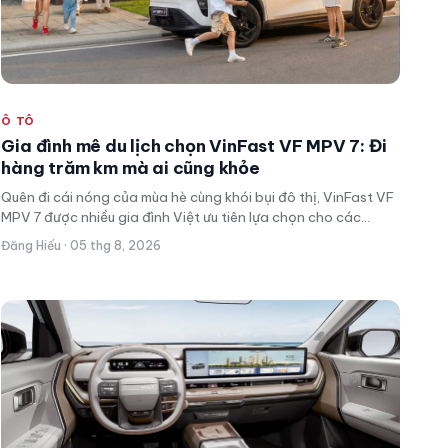
Ô TÔ
Gia đình mê du lịch chọn VinFast VF MPV 7: Đi
hàng trăm km mà ai cũng khỏe
Quên đi cái nóng của mùa hè cùng khói bụi đô thị, VinFast VF
MPV 7 được nhiều gia đình Việt ưu tiên lựa chọn cho các
chuyến du lịch nhờ không gian rộng rãi, nhiều tiện ích và chi
Đăng Hiếu · 05 thg 8, 2026
phí sử dụng dễ chịu.