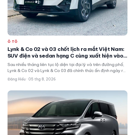
Ô TÔ
Lynk & Co 02 và 03 chốt lịch ra mắt Việt Nam:
SUV điện và sedan hạng C cùng xuất hiện vào
ngày 11/8
Sau nhiều tháng liên tục lộ diện tại đại lý và trên đường phố,
Lynk & Co 02 và Lynk & Co 03 đã chính thức ấn định ngày ra
mắt thị trường Việt Nam. Sự kiện sẽ diễn ra vào ngày 11/8 tại
Đăng Hiếu · 05 thg 8, 2026
Hà Nội, đánh dấu sự xuất hiện của một mẫu SUV thuần điện
và một mẫu sedan hạng C mới.