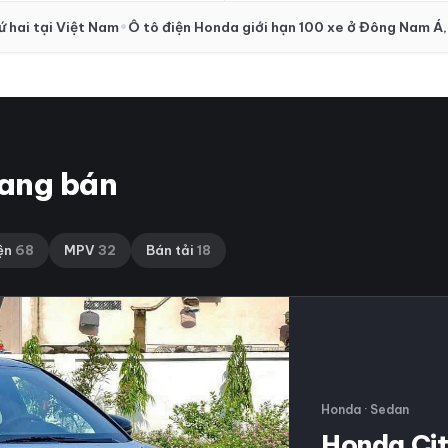
lực
•
 hai tại Việt Nam
Ô tô điện Honda giới hạn 100 xe ở Đông Nam Á,
ang bán
ện
68
MPV
32
Bán tải
18
Honda · Sedan
Honda Ci