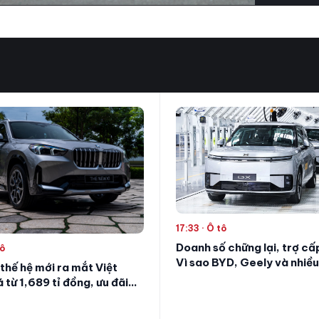
17:33 · Ô tô
Doanh số chững lại, trợ cấ
tô
Vì sao BYD, Geely và nhiều
hế hệ mới ra mắt Việt
Trung Quốc tăng tốc vào V
 từ 1,689 tỉ đồng, ưu đãi
Nam?
8 tỉ đồng cho 80 khách
, dùng máy 2.0 tăng áp