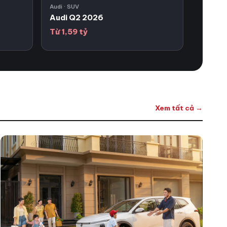
Audi · SUV
Audi Q2 2026
Từ 1,59 tỷ
Xem tất cả
→