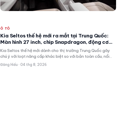
Ô TÔ
Kia Seltos thế hệ mới ra mắt tại Trung Quốc:
Màn hình 27 inch, chip Snapdragon, động cơ
200 mã lực và hộp số 8 cấp khác biệt bản toàn
Kia Seltos thế hệ mới dành cho thị trường Trung Quốc gây
cầu
chú ý với loạt nâng cấp khác biệt so với bản toàn cầu, nổi
bật là màn hình 27 inch, chip Snapdragon 8295P và động cơ
Đăng Hiếu · 04 thg 8, 2026
tăng áp 200 mã lực đi kèm hộp số tự động 8 cấp.