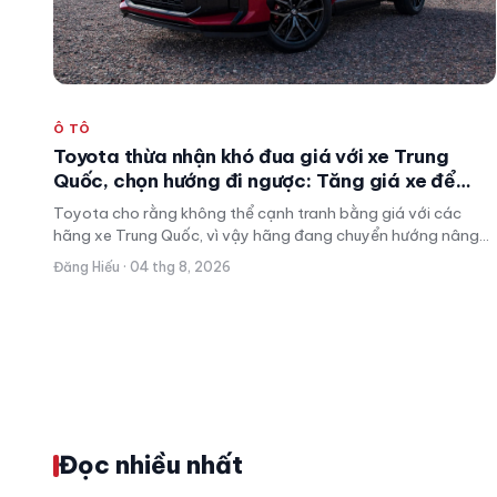
Ô TÔ
Toyota thừa nhận khó đua giá với xe Trung
Quốc, chọn hướng đi ngược: Tăng giá xe để
tiến lên phân khúc cao hơn
Toyota cho rằng không thể cạnh tranh bằng giá với các
hãng xe Trung Quốc, vì vậy hãng đang chuyển hướng nâng
định vị sản phẩm, tăng giá bán RAV4 và tập trung vào nhóm
Đăng Hiếu · 04 thg 8, 2026
khách hàng cao cấp hơn để bảo toàn lợi nhuận.
Đọc nhiều nhất