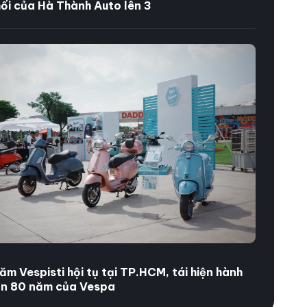
ối của Hà Thành Auto lên 3
ăm Vespisti hội tụ tại TP.HCM, tái hiện hành
ần 80 năm của Vespa