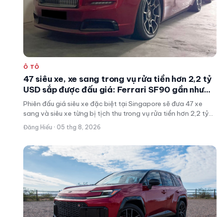
Ô TÔ
47 siêu xe, xe sang trong vụ rửa tiền hơn 2,2 tỷ
USD sắp được đấu giá: Ferrari SF90 gần như
mới, Rolls-Royce xếp hàng dài
Phiên đấu giá siêu xe đặc biệt tại Singapore sẽ đưa 47 xe
sang và siêu xe từng bị tịch thu trong vụ rửa tiền hơn 2,2 tỷ
USD lên sàn. Nhiều chiếc mới chỉ lăn bánh vài trăm km, hứa
Đăng Hiếu · 05 thg 8, 2026
hẹn thu hút sự chú ý của giới sưu tầm trên toàn thế giới.