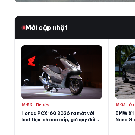
Mới cập nhật
15:33 · Ô 
16:56 · Tin tức
BMW X1 t
Honda PCX160 2026 ra mắt với
Nam: Giá
loạt tiện ích cao cấp, giá quy đổi
còn 1,66
trên dưới 75 triệu đồng
đầu tiên