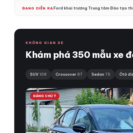
204 mã 
Ford khai trương Trung tâm Đào tạo thứ
ĐANG DIỄN RA
KHÔNG GIAN XE
Khám phá 350 mẫu xe đ
SUV
108
Crossover
87
Sedan
75
Ôtô đi
ĐÁNG CHÚ Ý