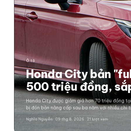
Ô tô
Honda City bản "fu
500 triệu đồng, sắp
Việt Nam đấu Vios
Honda City được giảm giá hơn 70 triệu đồng tại
cuối năm nay?
bị đón bản nâng cấp sau ba năm với nhiều chi tiế
Nghĩa Nguyễn · 09 thg 8, 2026 · 21 lượt xem