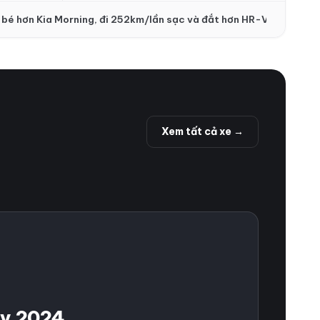
khuấy động phân khúc SUV cỡ B
•
 bé hơn Kia Morning, đi 252km/lần sạc và đắt hơn HR-V
Hyundai T
Xem tất cả xe
→
ty 2024