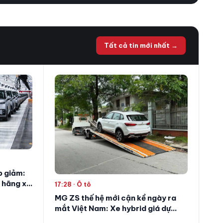
Tất cả tin mới nhất
→
p giảm:
 hãng xe
17:28 · Ô tô
iệt
MG ZS thế hệ mới cận kề ngày ra
mắt Việt Nam: Xe hybrid giá dự
kiến dưới 600 triệu đồng, hứa hẹn