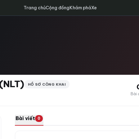
Trang chủ
Cộng đồng
Khám phá
Xe
(NLT)
HỒ SƠ CÔNG KHAI
Bài 
Bài viết
0