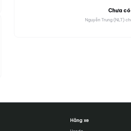
Chưa có 
Nguyễn Trung (NLT) chư
Hãng xe