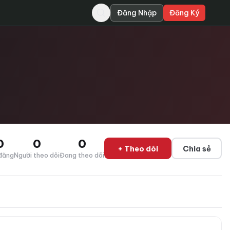
Đăng Nhập
Đăng Ký
0
0
0
+ Theo dõi
Chia sẻ
đăng
Người theo dõi
Đang theo dõi