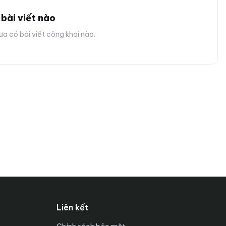
bài viết nào
a có bài viết công khai nào.
Liên kết