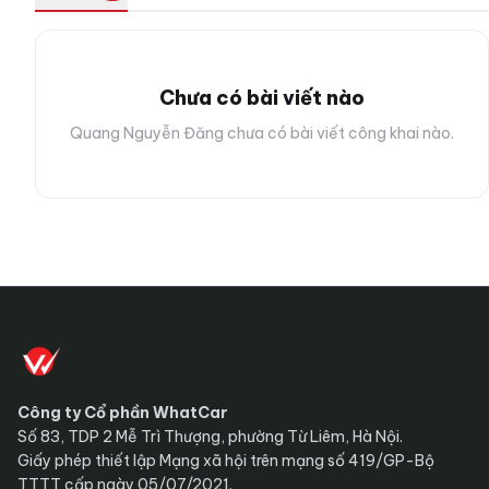
Chưa có bài viết nào
Quang Nguyễn Đăng chưa có bài viết công khai nào.
Công ty Cổ phần WhatCar
Số 83, TDP 2 Mễ Trì Thượng, phường Từ Liêm, Hà Nội.
Giấy phép thiết lập Mạng xã hội trên mạng số 419/GP-Bộ
TTTT cấp ngày 05/07/2021.