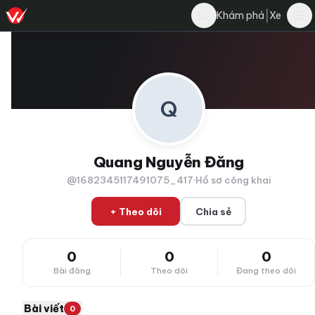
|
Khám phá
Xe
Q
Quang Nguyễn Đăng
@1682345117491075_417
·
Hồ sơ công khai
+ Theo dõi
Chia sẻ
0
0
0
Bài đăng
Theo dõi
Đang theo dõi
Bài viết
0