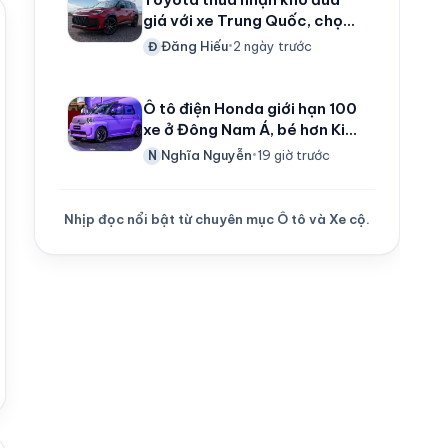
giá với xe Trung Quốc, chọn
hướng đi ngược: Tăng giá xe
Đăng Hiếu
2 ngày trước
Đ
•
để tiến lên phân khúc cao
hơn
Ô tô điện Honda giới hạn 100
xe ở Đông Nam Á, bé hơn Kia
Morning, đi 252km/lần sạc
Nghĩa Nguyễn
19 giờ trước
N
•
và đắt hơn HR-V
Nhịp đọc nổi bật từ chuyên mục Ô tô và Xe cộ.