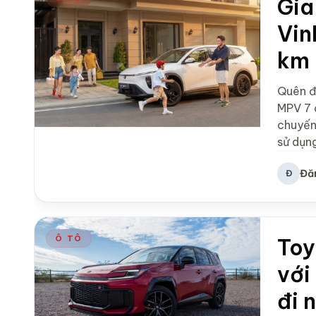
Gia
Vin
km 
Quên đ
MPV 7 đ
chuyến 
sử dụng
Đă
Đ
Ô TÔ
Toy
với
đi 