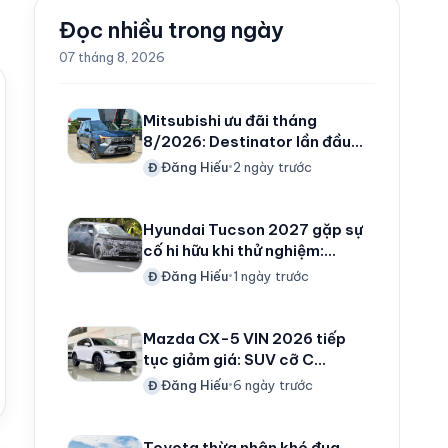
Đọc nhiều trong ngày
07 tháng 8, 2026
Mitsubishi ưu đãi tháng
8/2026: Destinator lần đầu
được hỗ trợ 100% lệ phí trước
Đăng Hiếu
2 ngày trước
Đ
•
bạ, Xpander, Xforce và
Triton cũng góp mặt
Hyundai Tucson 2027 gặp sự
cố hi hữu khi thử nghiệm:
Phanh bốc cháy, nổ liền 2 lốp
Đăng Hiếu
1 ngày trước
Đ
•
trước trên đường đèo
Mazda CX-5 VIN 2026 tiếp
tục giảm giá: SUV cỡ C
xuống còn 666 triệu đồng,
Đăng Hiếu
6 ngày trước
Đ
•
cạnh tranh cả xe hạng B
Toyota thừa nhận khó đua