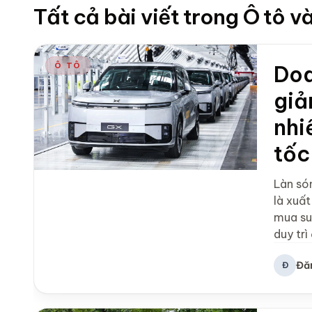
Tất cả bài viết trong Ô tô v
Ô TÔ
Doa
giả
nhi
tốc
Làn só
là xuất
mua su
duy trì
Đă
Đ