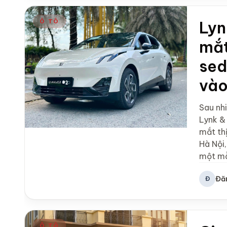
Ô TÔ
Lyn
mắt
sed
vào
Sau nhi
Lynk &
mắt thị
Hà Nội
một mẫ
Đă
Đ
Ô TÔ