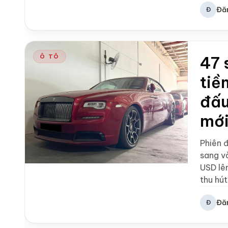
Đă
Đ
Ô TÔ
47 
tiề
đấu
mới
Phiên đ
sang và
USD lên
thu hút
Đă
Đ