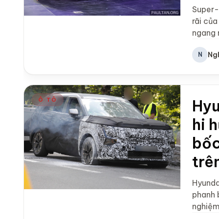
Super-
rãi củ
ngang 
Ng
N
Ô TÔ
Hyu
hi 
bốc
trê
Hyunda
phanh b
nghiệm