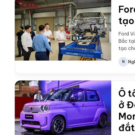
Ô TÔ
For
tạo
Ford V
Bắc tạ
tạo cho
Ng
N
Ô TÔ
Ô t
ở Đ
Mor
đắt