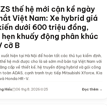
ZS thế hệ mới cận kề ngày
mắt Việt Nam: Xe hybrid giá
kiến dưới 600 triệu đồng,
 hẹn khuấy động phân khúc
 cỡ B
 xuất hiện tại Hà Nội để hoàn tất các thủ tục kiểm định,
thế hệ mới được cho là sẽ sớm mở bán tại Việt Nam với
âng cấp về thiết kế, hệ truyền động hybrid và gói công
 toàn ADAS, cạnh tranh trực tiếp Mitsubishi Xforce, Kia
 và Honda HR-V.
ng Hiếu
06 thg 8, 2026
25
Đọc thêm →