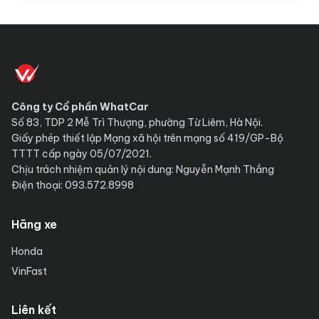
Mitsubishi ưu đãi tháng 8/2026:
Destinator lần đầu được hỗ trợ 100%
lệ phí trước bạ, Xpander, Xforce và
Đăng Hiếu
4 ngày trước
Đ
•
Triton cũng góp mặt
Công ty Cổ phần WhatCar
Số 83, TDP 2 Mễ Trì Thượng, phường Từ Liêm, Hà Nội.
Giấy phép thiết lập Mạng xã hội trên mạng số 419/GP-Bộ
TTTT cấp ngày 05/07/2021.
Chịu trách nhiệm quản lý nội dung: Nguyễn Mạnh Thắng
Điện thoại: 093.572.8998
Hãng xe
Honda
VinFast
Liên kết