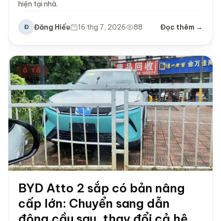
hiện tại nhà.
Đăng Hiếu
16 thg 7, 2026
88
Đọc thêm →
Đ
Ô TÔ
BYD Atto 2 sắp có bản nâng
cấp lớn: Chuyển sang dẫn
động cầu sau, thay đổi cả hệ