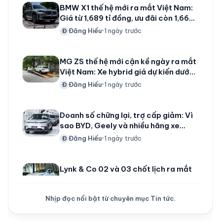
BMW X1 thế hệ mới ra mắt Việt Nam:
Giá từ 1,689 tỉ đồng, ưu đãi còn 1,668
tỉ đồng cho 80 khách đầu tiên, dùng
Đăng Hiếu
1 ngày trước
Đ
•
máy 2.0 tăng áp 204 mã lực
MG ZS thế hệ mới cận kề ngày ra mắt
Việt Nam: Xe hybrid giá dự kiến dưới
600 triệu đồng, hứa hẹn khuấy động
Đăng Hiếu
1 ngày trước
Đ
•
phân khúc SUV cỡ B
Doanh số chững lại, trợ cấp giảm: Vì
sao BYD, Geely và nhiều hãng xe
Trung Quốc tăng tốc vào Việt Nam?
Đăng Hiếu
1 ngày trước
Đ
•
Lynk & Co 02 và 03 chốt lịch ra mắt
Việt Nam: SUV điện và sedan hạng C
cùng xuất hiện vào ngày 11/8
Đăng Hiếu
2 ngày trước
Đ
•
Nhịp đọc nổi bật từ chuyên mục Tin tức.