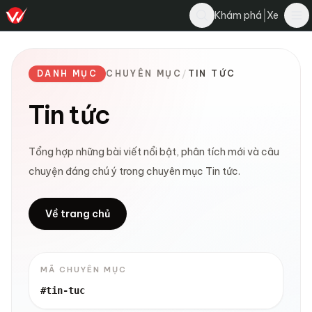
|
Khám phá
Xe
DANH MỤC
CHUYÊN MỤC
/
TIN TỨC
Tin tức
Tổng hợp những bài viết nổi bật, phân tích mới và câu
chuyện đáng chú ý trong chuyên mục Tin tức.
Về trang chủ
MÃ CHUYÊN MỤC
#tin-tuc