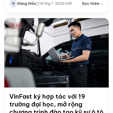
Đăng Hiếu
16 thg 7, 2026
81
Đọc thêm →
Đ
Ô TÔ
VinFast ký hợp tác với 19
trường đại học, mở rộng
chương trình đào tạo kỹ sư ô tô