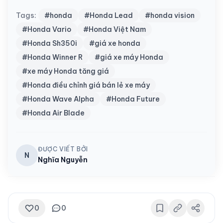
Tags:
#honda
#Honda Lead
#honda vision
#Honda Vario
#Honda Việt Nam
#Honda Sh350i
#giá xe honda
#Honda Winner R
#giá xe máy Honda
#xe máy Honda tăng giá
#Honda điều chỉnh giá bán lẻ xe máy
#Honda Wave Alpha
#Honda Future
#Honda Air Blade
ĐƯỢC VIẾT BỞI
N
Nghĩa Nguyễn
0
0