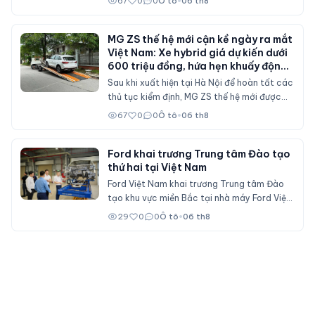
67
0
0
Ô tô
•
06 th8
suy giảm và các chính sách hỗ trợ mua xe
đã không còn duy trì ở mức cao như trước.
MG ZS thế hệ mới cận kề ngày ra mắt
Việt Nam: Xe hybrid giá dự kiến dưới
600 triệu đồng, hứa hẹn khuấy động
phân khúc SUV cỡ B
Sau khi xuất hiện tại Hà Nội để hoàn tất các
thủ tục kiểm định, MG ZS thế hệ mới được
cho là sẽ sớm mở bán tại Việt Nam với nhiều
67
0
0
Ô tô
•
06 th8
nâng cấp về thiết kế, hệ truyền động hybrid
và gói công nghệ an toàn ADAS, cạnh tranh
trực tiếp Mitsubishi Xforce, Kia Seltos và
Ford khai trương Trung tâm Đào tạo
thứ hai tại Việt Nam
Honda HR-V.
Ford Việt Nam khai trương Trung tâm Đào
tạo khu vực miền Bắc tại nhà máy Ford Việt
Nam (Hải Phòng), đóng vai trò đào tạo cho
29
0
0
Ô tô
•
06 th8
nhân viên đại lý Ford trên cả nước.