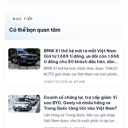
ĐỌC TIẾP
Có thể bạn quan tâm
BMW X1 thế hệ mới ra mắt Việt Nam:
Giá từ 1,689 tỉ đồng, ưu đãi còn 1,668
tỉ đồng cho 80 khách đầu tiên, dùng
máy 2.0 tăng áp 204 mã lực
BMW X1 thế hệ mới chính thức được THACO
AUTO giới thiệu tại Việt Nam với một phiên
bản sDrive20i. Mẫu SAV cỡ nhỏ được nâng
38
0
0
Ô tô
•
07 th8
cấp toàn diện về thiết kế, nội thất số hóa,
động cơ mạnh hơn và bổ sung nhiều công
nghệ hỗ trợ lái.
Doanh số chững lại, trợ cấp giảm: Vì
sao BYD, Geely và nhiều hãng xe
Trung Quốc tăng tốc vào Việt Nam?
Làn sóng xe Trung Quốc liên tục gia nhập
Việt Nam được cho là xuất phát từ áp lực
doanh số tại thị trường nội địa, nơi sức mua