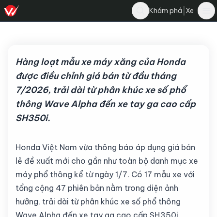
Nghĩa Nguyễn
|
Khám phá
Xe
Bình luận
N
3 tháng 7, 2026
·
3 phút đọc
·
325
Hàng loạt mẫu xe máy xăng của Honda
được điều chỉnh giá bán từ đầu tháng
7/2026, trải dài từ phân khúc xe số phổ
thông Wave Alpha đến xe tay ga cao cấp
SH350i.
Honda Việt Nam vừa thông báo áp dụng giá bán
lẻ đề xuất mới cho gần như toàn bộ danh mục xe
máy phổ thông kể từ ngày 1/7. Có 17 mẫu xe với
tổng cộng 47 phiên bản nằm trong diện ảnh
hưởng, trải dài từ phân khúc xe số phổ thông
Wave Alpha đến xe tay ga cao cấp SH350i.