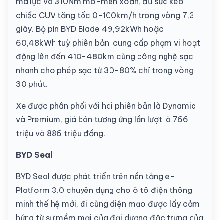
mã lực và 310Nm mô-men xoắn, đủ sức kéo
chiếc CUV tăng tốc 0-100km/h trong vòng 7,3
giây. Bộ pin BYD Blade 49,92kWh hoặc
60,48kWh tuỳ phiên bản, cung cấp phạm vi hoạt
động lên đến 410-480km cùng công nghệ sạc
nhanh cho phép sạc từ 30-80% chỉ trong vòng
30 phút.
Xe được phân phối với hai phiên bản là Dynamic
và Premium, giá bán tương ứng lần lượt là 766
triệu và 886 triệu đồng.
BYD Seal
BYD Seal được phát triển trên nền tảng e-
Platform 3.0 chuyên dụng cho ô tô điện thông
minh thế hệ mới, đi cùng diện mạo được lấy cảm
hứng từ sự mềm mại của đại dương đặc trưng của