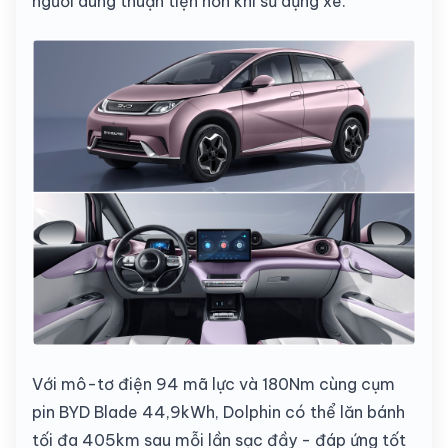
người dùng thuận tiện hơn khi sử dụng xe.
Với mô-tơ điện 94 mã lực và 180Nm cùng cụm
pin BYD Blade 44,9kWh, Dolphin có thể lăn bánh
tối đa 405km sau mỗi lần sạc đầy - đáp ứng tốt