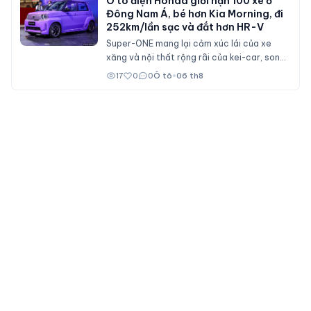
Ô tô điện Honda giới hạn 100 xe ở
Đông Nam Á, bé hơn Kia Morning, đi
252km/lần sạc và đắt hơn HR-V
Super-ONE mang lại cảm xúc lái của xe
xăng và nội thất rộng rãi của kei-car, song
không dành cho số đông bởi giá bán ngang
17
0
0
Ô tô
•
06 th8
ngửa nhiều mẫu xe cỡ B.