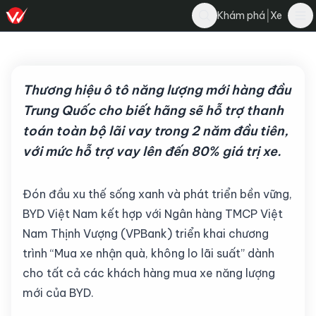
Nghĩa Nguyễn
|
Khám phá
Xe
Bình luận
N
6 tháng 5, 2025
·
6 phút đọc
·
5.4K
Thương hiệu ô tô năng lượng mới hàng đầu
Trung Quốc cho biết hãng sẽ hỗ trợ thanh
toán toàn bộ lãi vay trong 2 năm đầu tiên,
với mức hỗ trợ vay lên đến 80% giá trị xe.
Đón đầu xu thế sống xanh và phát triển bền vững,
BYD Việt Nam kết hợp với Ngân hàng TMCP Việt
Nam Thịnh Vượng (VPBank) triển khai chương
trình “Mua xe nhận quà, không lo lãi suất” dành
cho tất cả các khách hàng mua xe năng lượng
mới của BYD.