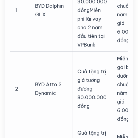
30.000.000
BYD Dolphin
chuẩn 6
1
đồngMiễn
GLX
năm - tr
phí lãi vay
giá
cho 2 năm
6.000.0
đầu tiên tại
đồng
VPBank
Miễn phí
gói bảo
Quà tặng trị
dưỡng ti
giá tương
BYD Atto 3
chuẩn 6
2
đương
Dynamic
năm - tr
80.000.000
giá
đồng
6.000.0
đồng
Quà tặng trị
Miễn phí