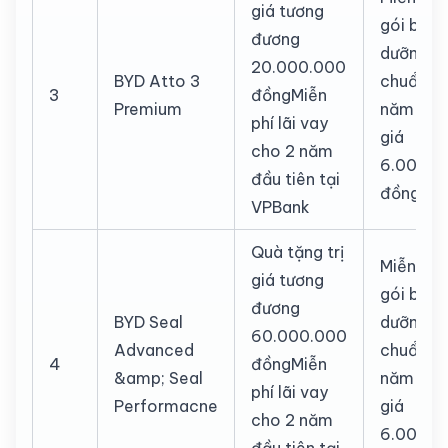
giá tương
gói bảo
đương
dưỡng ti
20.000.000
BYD Atto 3
chuẩn 6
3
đồngMiễn
Premium
năm - tr
phí lãi vay
giá
cho 2 năm
6.000.0
đầu tiên tại
đồng
VPBank
Quà tặng trị
Miễn phí
giá tương
gói bảo
đương
BYD Seal
dưỡng ti
60.000.000
Advanced
chuẩn 6
4
đồngMiễn
&amp; Seal
năm - tr
phí lãi vay
Performacne
giá
cho 2 năm
6.000.0