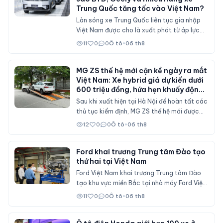
Trung Quốc tăng tốc vào Việt Nam?
Làn sóng xe Trung Quốc liên tục gia nhập
Việt Nam được cho là xuất phát từ áp lực
doanh số tại thị trường nội địa, nơi sức mua
11
0
0
Ô tô
•
06 th8
suy giảm và các chính sách hỗ trợ mua xe
đã không còn duy trì ở mức cao như trước.
MG ZS thế hệ mới cận kề ngày ra mắt
Việt Nam: Xe hybrid giá dự kiến dưới
600 triệu đồng, hứa hẹn khuấy động
phân khúc SUV cỡ B
Sau khi xuất hiện tại Hà Nội để hoàn tất các
thủ tục kiểm định, MG ZS thế hệ mới được
cho là sẽ sớm mở bán tại Việt Nam với nhiều
12
0
0
Ô tô
•
06 th8
nâng cấp về thiết kế, hệ truyền động hybrid
và gói công nghệ an toàn ADAS, cạnh tranh
trực tiếp Mitsubishi Xforce, Kia Seltos và
Ford khai trương Trung tâm Đào tạo
thứ hai tại Việt Nam
Honda HR-V.
Ford Việt Nam khai trương Trung tâm Đào
tạo khu vực miền Bắc tại nhà máy Ford Việt
Nam (Hải Phòng), đóng vai trò đào tạo cho
11
0
0
Ô tô
•
06 th8
nhân viên đại lý Ford trên cả nước.