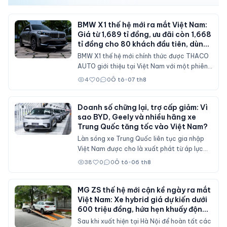
BMW X1 thế hệ mới ra mắt Việt Nam:
Giá từ 1,689 tỉ đồng, ưu đãi còn 1,668
tỉ đồng cho 80 khách đầu tiên, dùng
máy 2.0 tăng áp 204 mã lực
BMW X1 thế hệ mới chính thức được THACO
AUTO giới thiệu tại Việt Nam với một phiên
bản sDrive20i. Mẫu SAV cỡ nhỏ được nâng
4
0
0
Ô tô
•
07 th8
cấp toàn diện về thiết kế, nội thất số hóa,
động cơ mạnh hơn và bổ sung nhiều công
nghệ hỗ trợ lái.
Doanh số chững lại, trợ cấp giảm: Vì
sao BYD, Geely và nhiều hãng xe
Trung Quốc tăng tốc vào Việt Nam?
Làn sóng xe Trung Quốc liên tục gia nhập
Việt Nam được cho là xuất phát từ áp lực
doanh số tại thị trường nội địa, nơi sức mua
38
0
0
Ô tô
•
06 th8
suy giảm và các chính sách hỗ trợ mua xe
đã không còn duy trì ở mức cao như trước.
MG ZS thế hệ mới cận kề ngày ra mắt
Việt Nam: Xe hybrid giá dự kiến dưới
600 triệu đồng, hứa hẹn khuấy động
phân khúc SUV cỡ B
Sau khi xuất hiện tại Hà Nội để hoàn tất các