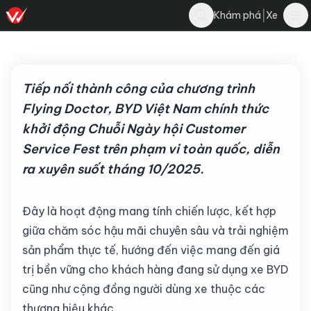
Nghĩa Nguyễn
|
Khám phá
Xe
Bình luận
N
29 tháng 9, 2025
·
4 phút đọc
·
4.8K
Tiếp nối thành công của chương trình
Flying Doctor, BYD Việt Nam chính thức
khởi động Chuỗi Ngày hội Customer
Service Fest trên phạm vi toàn quốc, diễn
ra xuyên suốt tháng 10/2025.
Đây là hoạt động mang tính chiến lược, kết hợp
giữa chăm sóc hậu mãi chuyên sâu và trải nghiệm
sản phẩm thực tế, hướng đến việc mang đến giá
trị bền vững cho khách hàng đang sử dụng xe BYD
cũng như cộng đồng người dùng xe thuộc các
thương hiệu khác.