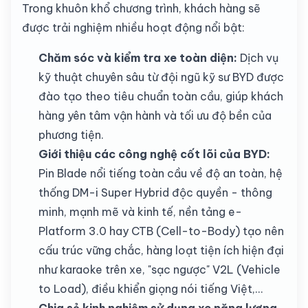
Trong khuôn khổ chương trình, khách hàng sẽ
được trải nghiệm nhiều hoạt động nổi bật:
Chăm sóc và kiểm tra xe toàn diện:
Dịch vụ
kỹ thuật chuyên sâu từ đội ngũ kỹ sư BYD được
đào tạo theo tiêu chuẩn toàn cầu, giúp khách
hàng yên tâm vận hành và tối ưu độ bền của
phương tiện.
Giới thiệu các công nghệ cốt lõi của BYD:
Pin Blade nổi tiếng toàn cầu về độ an toàn, hệ
thống DM-i Super Hybrid độc quyền - thông
minh, mạnh mẽ và kinh tế, nền tảng e-
Platform 3.0 hay CTB (Cell-to-Body) tạo nên
cấu trúc vững chắc, hàng loạt tiện ích hiện đại
như karaoke trên xe, "sạc ngược" V2L (Vehicle
to Load), điều khiển giọng nói tiếng Việt,...
Chia sẻ kinh nghiệm sử dụng xe năng lượng