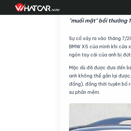
Chiếc BMW X5 2016 có t
"muối mặt" bồi thường 1
Sự cố xảy ra vào tháng 7/2
BMW X5 của mình khi cửa x
ngón tay cái của anh bị đứt
Mặc dù đã được đưa đến bện
anh không thể gắn lại được
đồng), đồng thời tuyên bố 
sư phần mềm.