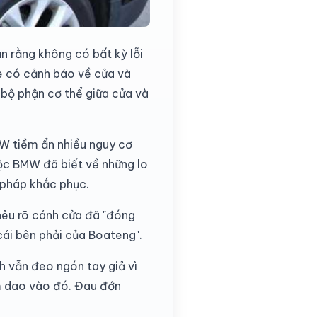
n rằng không có bất kỳ lỗi
xe có cảnh báo về cửa và
 bộ phận cơ thể giữa cửa và
MW tiềm ẩn nhiều nguy cơ
uộc BMW đã biết về những lo
n pháp khắc phục.
nêu rõ cánh cửa đã "đóng
cái bên phải của Boateng".
h vẫn đeo ngón tay giả vì
m dao vào đó. Đau đớn