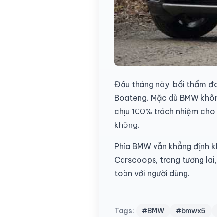
Đầu tháng này, bồi thẩm đo
Boateng. Mặc dù BMW không 
chịu 100% trách nhiệm cho 
không.
Phía BMW vẫn khẳng định kh
Carscoops, trong tương lai
toàn với người dùng.
Tags:
#BMW
#bmwx5