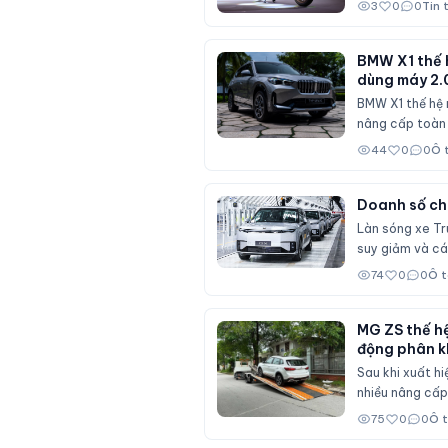
3
0
0
Tin 
BMW X1 thế h
dùng máy 2.
BMW X1 thế hệ 
nâng cấp toàn d
44
0
0
Ô 
Doanh số chữ
Làn sóng xe Tru
suy giảm và cá
74
0
0
Ô 
MG ZS thế hệ
động phân k
Sau khi xuất h
nhiều nâng cấp 
Seltos và Hond
75
0
0
Ô 