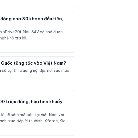
ỉ đồng cho 80 khách đầu tiên,
ản sDrive20i. Mẫu SAV cỡ nhỏ được
ghệ hỗ trợ lái.
ng Quốc tăng tốc vào Việt Nam?
số tại thị trường nội địa, nơi sức mua
00 triệu đồng, hứa hẹn khuấy
o là sẽ sớm mở bán tại Việt Nam với
anh trực tiếp Mitsubishi Xforce, Kia