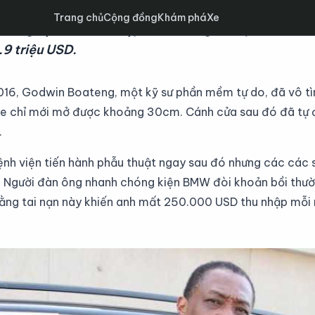
Trang chủ
Cộng đồng
Khám phá
Xe
rang bị cửa hít đã kẹp đứt đầu ngón tay chủ xe, k
.9 triệu USD.
016, Godwin Boateng, một kỹ sư phần mềm tự do, đã vô tìn
e chỉ mới mở được khoảng 30cm. Cánh cửa sau đó đã tự đ
.
h viện tiến hành phẫu thuật ngay sau đó nhưng các các s
. Người đàn ông nhanh chóng kiện BMW đòi khoản bồi thườn
rằng tai nạn này khiến anh mất 250.000 USD thu nhập mỗi 