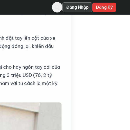
Đăng Nhập
Đăng Ký
hiến hãng xe Đức phải
h đặt tay lên cột cửa xe
ộng đóng lại, khiến đầu
ĩ cho hay ngón tay cái của
g 3 triệu USD (76, 2 tỷ
năm với tư cách là một kỹ