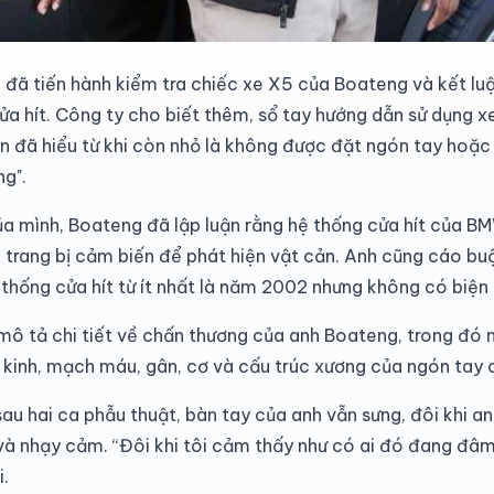
ã tiến hành kiểm tra chiếc xe X5 của Boateng và kết luậ
cửa hít. Công ty cho biết thêm, sổ tay hướng dẫn sử dụng 
n đã hiểu từ khi còn nhỏ là không được đặt ngón tay hoặc
g".
của mình, Boateng đã lập luận rằng hệ thống cửa hít của B
c trang bị cảm biến để phát hiện vật cản. Anh cũng cáo b
ệ thống cửa hít từ ít nhất là năm 2002 nhưng không có biệ
ô tả chi tiết về chấn thương của anh Boateng, trong đó 
n kinh, mạch máu, gân, cơ và cấu trúc xương của ngón tay 
u hai ca phẫu thuật, bàn tay của anh vẫn sưng, đôi khi an
và nhạy cảm. “Đôi khi tôi cảm thấy như có ai đó đang đâ
i.