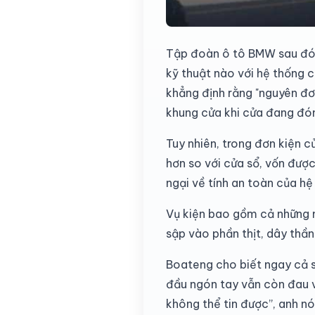
Tập đoàn ô tô BMW sau đó đ
kỹ thuật nào với hệ thống 
khẳng định rằng "nguyên đơ
khung cửa khi cửa đang đón
Tuy nhiên, trong đơn kiện 
hơn so với cửa sổ, vốn đượ
ngại về tính an toàn của h
Vụ kiện bao gồm cả những m
sập vào phần thịt, dây thầ
Boateng cho biết ngay cả sa
đầu ngón tay vẫn còn đau 
không thể tin được”, anh nó