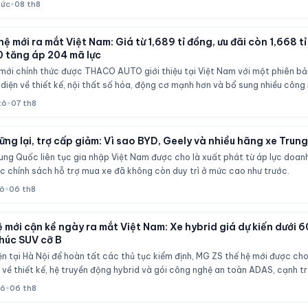
tức
•
08 th8
ệ mới ra mắt Việt Nam: Giá từ 1,689 tỉ đồng, ưu đãi còn 1,668 t
0 tăng áp 204 mã lực
mới chính thức được THACO AUTO giới thiệu tại Việt Nam với một phiên b
iện về thiết kế, nội thất số hóa, động cơ mạnh hơn và bổ sung nhiều công n
tô
•
07 th8
ng lại, trợ cấp giảm: Vì sao BYD, Geely và nhiều hãng xe Tru
ng Quốc liên tục gia nhập Việt Nam được cho là xuất phát từ áp lực doanh 
c chính sách hỗ trợ mua xe đã không còn duy trì ở mức cao như trước.
tô
•
06 th8
 mới cận kề ngày ra mắt Việt Nam: Xe hybrid giá dự kiến dưới 6
húc SUV cỡ B
iện tại Hà Nội để hoàn tất các thủ tục kiểm định, MG ZS thế hệ mới được ch
về thiết kế, hệ truyền động hybrid và gói công nghệ an toàn ADAS, cạnh tr
a HR-V.
tô
•
06 th8