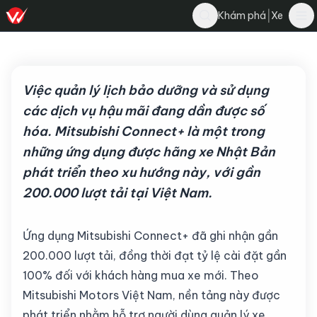
Đăng Hiếu
|
Khám phá
Xe
Bình luận
Đ
8 tháng 7, 2026
·
2 phút đọc
·
106
Việc quản lý lịch bảo dưỡng và sử dụng
các dịch vụ hậu mãi đang dần được số
hóa. Mitsubishi Connect+ là một trong
những ứng dụng được hãng xe Nhật Bản
phát triển theo xu hướng này, với gần
200.000 lượt tải tại Việt Nam.
Ứng dụng Mitsubishi Connect+ đã ghi nhận gần
200.000 lượt tải, đồng thời đạt tỷ lệ cài đặt gần
100% đối với khách hàng mua xe mới. Theo
Mitsubishi Motors Việt Nam, nền tảng này được
phát triển nhằm hỗ trợ người dùng quản lý xe,