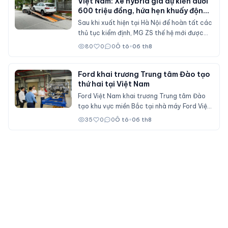
Việt Nam: Xe hybrid giá dự kiến dưới
600 triệu đồng, hứa hẹn khuấy động
phân khúc SUV cỡ B
Sau khi xuất hiện tại Hà Nội để hoàn tất các
thủ tục kiểm định, MG ZS thế hệ mới được
cho là sẽ sớm mở bán tại Việt Nam với nhiều
80
0
0
Ô tô
•
06 th8
nâng cấp về thiết kế, hệ truyền động hybrid
và gói công nghệ an toàn ADAS, cạnh tranh
trực tiếp Mitsubishi Xforce, Kia Seltos và
Ford khai trương Trung tâm Đào tạo
thứ hai tại Việt Nam
Honda HR-V.
Ford Việt Nam khai trương Trung tâm Đào
tạo khu vực miền Bắc tại nhà máy Ford Việt
Nam (Hải Phòng), đóng vai trò đào tạo cho
35
0
0
Ô tô
•
06 th8
nhân viên đại lý Ford trên cả nước.