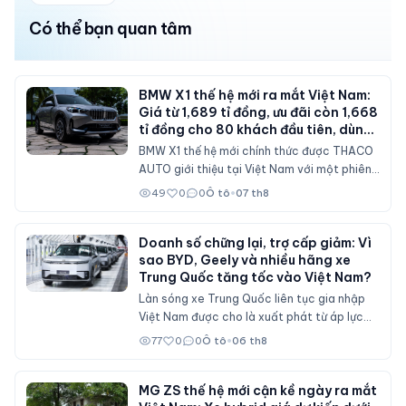
Có thể bạn quan tâm
BMW X1 thế hệ mới ra mắt Việt Nam:
Giá từ 1,689 tỉ đồng, ưu đãi còn 1,668
tỉ đồng cho 80 khách đầu tiên, dùng
máy 2.0 tăng áp 204 mã lực
BMW X1 thế hệ mới chính thức được THACO
AUTO giới thiệu tại Việt Nam với một phiên
bản sDrive20i. Mẫu SAV cỡ nhỏ được nâng
49
0
0
Ô tô
•
07 th8
cấp toàn diện về thiết kế, nội thất số hóa,
động cơ mạnh hơn và bổ sung nhiều công
nghệ hỗ trợ lái.
Doanh số chững lại, trợ cấp giảm: Vì
sao BYD, Geely và nhiều hãng xe
Trung Quốc tăng tốc vào Việt Nam?
Làn sóng xe Trung Quốc liên tục gia nhập
Việt Nam được cho là xuất phát từ áp lực
doanh số tại thị trường nội địa, nơi sức mua
77
0
0
Ô tô
•
06 th8
suy giảm và các chính sách hỗ trợ mua xe
đã không còn duy trì ở mức cao như trước.
MG ZS thế hệ mới cận kề ngày ra mắt