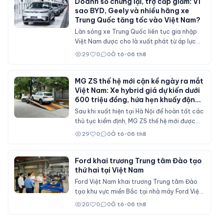
Doanh số chững lại, trợ cấp giảm: Vì
sao BYD, Geely và nhiều hãng xe
Trung Quốc tăng tốc vào Việt Nam?
Làn sóng xe Trung Quốc liên tục gia nhập
Việt Nam được cho là xuất phát từ áp lực
doanh số tại thị trường nội địa, nơi sức mua
29
0
0
Ô tô
•
06 th8
suy giảm và các chính sách hỗ trợ mua xe
đã không còn duy trì ở mức cao như trước.
MG ZS thế hệ mới cận kề ngày ra mắt
Việt Nam: Xe hybrid giá dự kiến dưới
600 triệu đồng, hứa hẹn khuấy động
phân khúc SUV cỡ B
Sau khi xuất hiện tại Hà Nội để hoàn tất các
thủ tục kiểm định, MG ZS thế hệ mới được
cho là sẽ sớm mở bán tại Việt Nam với nhiều
29
0
0
Ô tô
•
06 th8
nâng cấp về thiết kế, hệ truyền động hybrid
và gói công nghệ an toàn ADAS, cạnh tranh
trực tiếp Mitsubishi Xforce, Kia Seltos và
Ford khai trương Trung tâm Đào tạo
thứ hai tại Việt Nam
Honda HR-V.
Ford Việt Nam khai trương Trung tâm Đào
tạo khu vực miền Bắc tại nhà máy Ford Việt
Nam (Hải Phòng), đóng vai trò đào tạo cho
20
0
0
Ô tô
•
06 th8
nhân viên đại lý Ford trên cả nước.