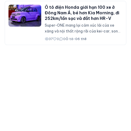
Ô tô điện Honda giới hạn 100 xe ở
Đông Nam Á, bé hơn Kia Morning, đi
252km/lần sạc và đắt hơn HR-V
Super-ONE mang lại cảm xúc lái của xe
xăng và nội thất rộng rãi của kei-car, song
không dành cho số đông bởi giá bán ngang
37
0
0
Ô tô
•
06 th8
ngửa nhiều mẫu xe cỡ B.