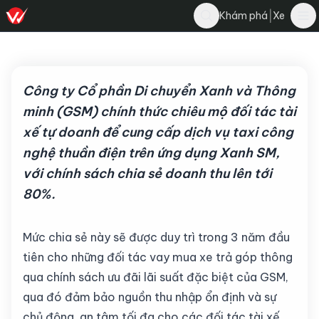
Diễm Thúy
|
Khám phá
Xe
Bình luận
22 tháng 3, 2024
·
3 phút đọc
·
6.5K
Công ty Cổ phần Di chuyển Xanh và Thông
minh (GSM) chính thức chiêu mộ đối tác tài
xế tự doanh để cung cấp dịch vụ taxi công
nghệ thuần điện trên ứng dụng Xanh SM,
với chính sách chia sẻ doanh thu lên tới
80%.
Mức chia sẻ này sẽ được duy trì trong 3 năm đầu
tiên cho những đối tác vay mua xe trả góp thông
qua chính sách ưu đãi lãi suất đặc biệt của GSM,
qua đó đảm bảo nguồn thu nhập ổn định và sự
chủ động, an tâm tối đa cho các đối tác tài xế.