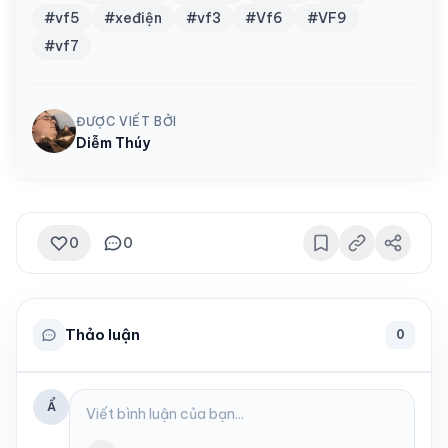
#vf5
#xeđiện
#vf3
#Vf6
#VF9
#vf7
ĐƯỢC VIẾT BỞI
Diễm Thúy
0
0
Thảo luận
0
Ẩ