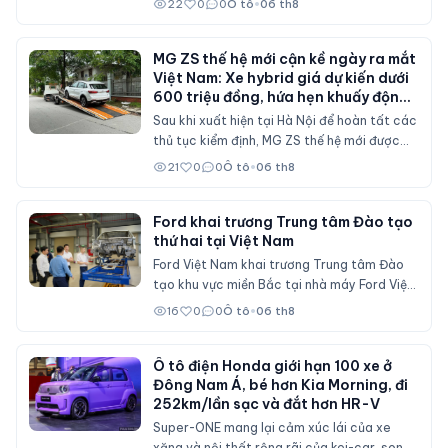
22
0
0
Ô tô
•
06 th8
suy giảm và các chính sách hỗ trợ mua xe
đã không còn duy trì ở mức cao như trước.
MG ZS thế hệ mới cận kề ngày ra mắt
Việt Nam: Xe hybrid giá dự kiến dưới
600 triệu đồng, hứa hẹn khuấy động
phân khúc SUV cỡ B
Sau khi xuất hiện tại Hà Nội để hoàn tất các
thủ tục kiểm định, MG ZS thế hệ mới được
cho là sẽ sớm mở bán tại Việt Nam với nhiều
21
0
0
Ô tô
•
06 th8
nâng cấp về thiết kế, hệ truyền động hybrid
và gói công nghệ an toàn ADAS, cạnh tranh
trực tiếp Mitsubishi Xforce, Kia Seltos và
Ford khai trương Trung tâm Đào tạo
thứ hai tại Việt Nam
Honda HR-V.
Ford Việt Nam khai trương Trung tâm Đào
tạo khu vực miền Bắc tại nhà máy Ford Việt
Nam (Hải Phòng), đóng vai trò đào tạo cho
16
0
0
Ô tô
•
06 th8
nhân viên đại lý Ford trên cả nước.
Ô tô điện Honda giới hạn 100 xe ở
Đông Nam Á, bé hơn Kia Morning, đi
252km/lần sạc và đắt hơn HR-V
Super-ONE mang lại cảm xúc lái của xe
xăng và nội thất rộng rãi của kei-car, song