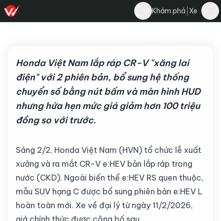
Nghĩa Nguyễn
|
Khám phá
Xe
Bình luận
N
2 tháng 2, 2026
·
4 phút đọc
·
4.1K
Honda Việt Nam lắp ráp CR-V "xăng lai
điện" với 2 phiên bản, bổ sung hệ thống
chuyển số bằng nút bấm và màn hình HUD
nhưng hứa hẹn mức giá giảm hơn 100 triệu
đồng so với trước.
Sáng 2/2, Honda Việt Nam (HVN) tổ chức lễ xuất
xưởng và ra mắt CR-V e:HEV bản lắp ráp trong
nước (CKD). Ngoài biến thể e:HEV RS quen thuộc,
mẫu SUV hạng C được bổ sung phiên bản e:HEV L
hoàn toàn mới. Xe về đại lý từ ngày 11/2/2026,
giá chính thức được công bố sau.