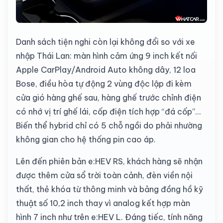
Danh sách tiện nghi còn lại không đổi so với xe
nhập Thái Lan: màn hình cảm ứng 9 inch kết nối
Apple CarPlay/Android Auto không dây, 12 loa
Bose, điều hòa tự động 2 vùng độc lập đi kèm
cửa gió hàng ghế sau, hàng ghế trước chỉnh điện
có nhớ vị trí ghế lái, cốp điện tích hợp “đá cốp”...
Biến thể hybrid chỉ có 5 chỗ ngồi do phải nhường
không gian cho hệ thống pin cao áp.
Lên đến phiên bản e:HEV RS, khách hàng sẽ nhận
được thêm cửa sổ trời toàn cảnh, đèn viền nội
thất, thẻ khóa từ thông minh và bảng đồng hồ kỹ
thuật số 10,2 inch thay vì analog kết hợp màn
hình 7 inch như trên e:HEV L. Đáng tiếc, tính năng