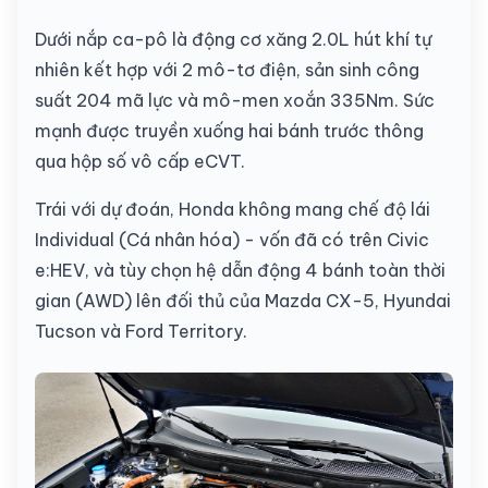
Dưới nắp ca-pô là động cơ xăng 2.0L hút khí tự
nhiên kết hợp với 2 mô-tơ điện, sản sinh công
suất 204 mã lực và mô-men xoắn 335Nm. Sức
mạnh được truyền xuống hai bánh trước thông
qua hộp số vô cấp eCVT.
Trái với dự đoán, Honda không mang chế độ lái
Individual (Cá nhân hóa) - vốn đã có trên Civic
e:HEV, và tùy chọn hệ dẫn động 4 bánh toàn thời
gian (AWD) lên đối thủ của Mazda CX-5, Hyundai
Tucson và Ford Territory.