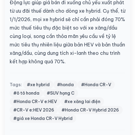
Động lực giúp giá bán đi xuống chủ yếu xuất phát
từ ưu đãi thuế dành cho dòng xe hybrid. Cụ thể, từ
1/1/2026, mọi xe hybrid sẽ chỉ cần phải đóng 70%
mức thuế tiêu thụ đặc biệt so với xe xăng/dầu
cùng loại, song cần thỏa mãn yêu cầu về tỷ lệ
mức tiêu thụ nhiên liệu giữa bản HEV và bản thuần
xăng/dầu, cùng dung tích xi-lanh theo chu trình
kết hợp không quá 70%.
Tags:
#xe hybrid
#honda
#Honda CR-V
#ô tô honda
#SUV hạng C
#Honda CR-V e:HEV
#xe xăng lai điện
#CR-V e:HEV 2026
#Honda CR-V Hybrid 2026
#giá xe Honda CR-V Hybrid