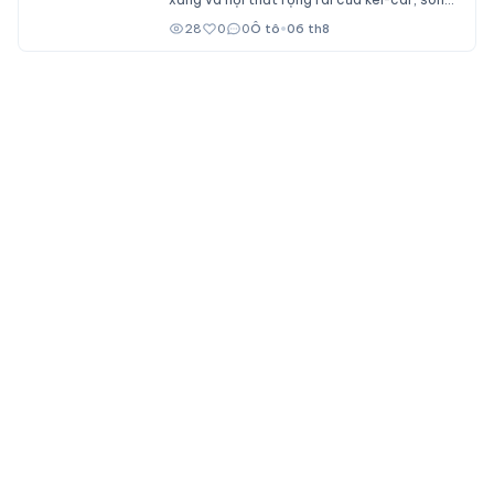
không dành cho số đông bởi giá bán ngang
28
0
0
Ô tô
•
06 th8
ngửa nhiều mẫu xe cỡ B.