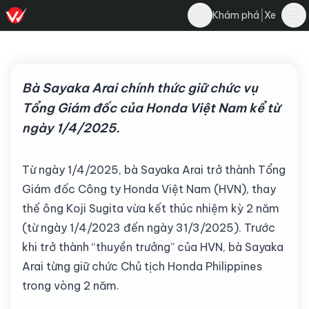
Nghĩa Nguyễn
|
Khám phá
Xe
Bình luận
N
29 tháng 7, 2025
·
2 phút đọc
·
6.5K
Bà Sayaka Arai chính thức giữ chức vụ
Tổng Giám đốc của Honda Việt Nam kể từ
ngày 1/4/2025.
Từ ngày 1/4/2025, bà Sayaka Arai trở thành Tổng
Giám đốc Công ty Honda Việt Nam (HVN), thay
thế ông Koji Sugita vừa kết thúc nhiệm kỳ 2 năm
(từ ngày 1/4/2023 đến ngày 31/3/2025). Trước
khi trở thành “thuyền trưởng” của HVN, bà Sayaka
Arai từng giữ chức Chủ tịch Honda Philippines
trong vòng 2 năm.