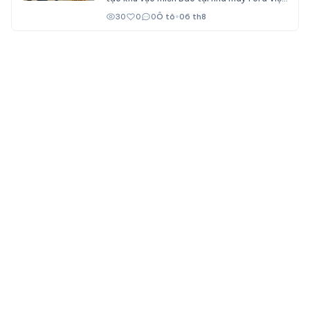
Nam (Hải Phòng), đóng vai trò đào tạo cho
30
0
0
Ô tô
•
06 th8
nhân viên đại lý Ford trên cả nước.