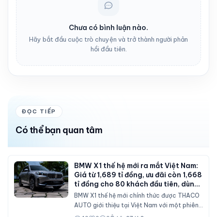
Chưa có bình luận nào.
Hãy bắt đầu cuộc trò chuyện và trở thành người phản
hồi đầu tiên.
ĐỌC TIẾP
Có thể bạn quan tâm
BMW X1 thế hệ mới ra mắt Việt Nam:
Giá từ 1,689 tỉ đồng, ưu đãi còn 1,668
tỉ đồng cho 80 khách đầu tiên, dùng
máy 2.0 tăng áp 204 mã lực
BMW X1 thế hệ mới chính thức được THACO
AUTO giới thiệu tại Việt Nam với một phiên
bản sDrive20i. Mẫu SAV cỡ nhỏ được nâng