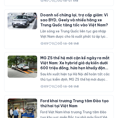
40
0
0
Ô tô
•
07 th8
cấp toàn diện về thiết kế, nội thất số hóa,
động cơ mạnh hơn và bổ sung nhiều công
nghệ hỗ trợ lái.
Doanh số chững lại, trợ cấp giảm: Vì
sao BYD, Geely và nhiều hãng xe
Trung Quốc tăng tốc vào Việt Nam?
Làn sóng xe Trung Quốc liên tục gia nhập
Việt Nam được cho là xuất phát từ áp lực
doanh số tại thị trường nội địa, nơi sức mua
69
0
0
Ô tô
•
06 th8
suy giảm và các chính sách hỗ trợ mua xe
đã không còn duy trì ở mức cao như trước.
MG ZS thế hệ mới cận kề ngày ra mắt
Việt Nam: Xe hybrid giá dự kiến dưới
600 triệu đồng, hứa hẹn khuấy động
phân khúc SUV cỡ B
Sau khi xuất hiện tại Hà Nội để hoàn tất các
thủ tục kiểm định, MG ZS thế hệ mới được
cho là sẽ sớm mở bán tại Việt Nam với nhiều
69
0
0
Ô tô
•
06 th8
nâng cấp về thiết kế, hệ truyền động hybrid
và gói công nghệ an toàn ADAS, cạnh tranh
trực tiếp Mitsubishi Xforce, Kia Seltos và
Ford khai trương Trung tâm Đào tạo
thứ hai tại Việt Nam
Honda HR-V.
Ford Việt Nam khai trương Trung tâm Đào
tạo khu vực miền Bắc tại nhà máy Ford Việt