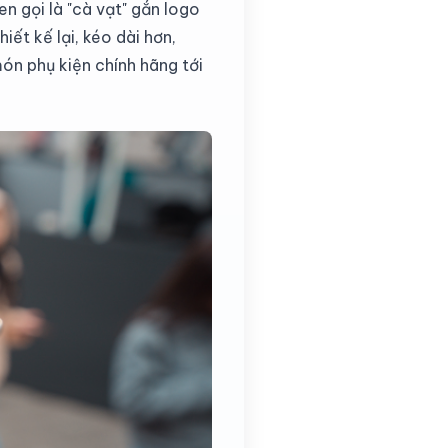
n gọi là "cà vạt" gắn logo
ết kế lại, kéo dài hơn,
n phụ kiện chính hãng tới