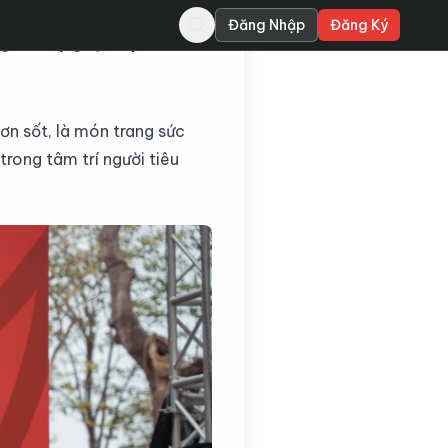
Đăng Nhập
Đăng Ký
ng với sự góp mặt của
ơn sốt, là món trang sức
trong tâm trí người tiêu