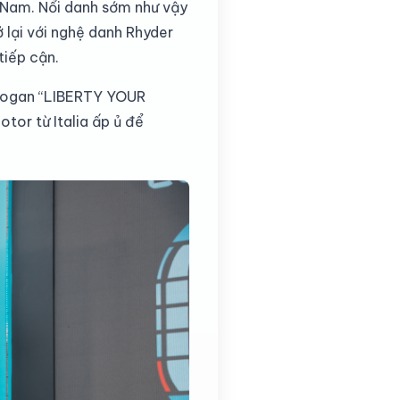
t Nam. Nổi danh sớm như vậy
 lại với nghệ danh Rhyder
tiếp cận.
 slogan “LIBERTY YOUR
or từ Italia ấp ủ để