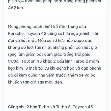
pin 93,4 kWh cho phép hoạt động trong phạm vi
462 km.
Mang phong cách thiết kế đặc trưng của
Porsche, Taycan 4S cũng sở hữu ngoại hình hiện
đại và hút mắt. Mẫu xe sở hữu nắp capo dài,
không có lưới tản nhiệt nhưng phần cản hút gió
rộng làm giảm bớt cảm giác trống trải phía
trước. Taycan 4S khác 2 cấu hình Turbo ở mâm
hợp kim 19 inch tối ưu khí động học và cặp phanh
đỏ đi kèm cũng như yếm trước, thềm xe và bộ
khuếch tán gió sau màu đen.
Cũng như 2 bản Turbo và Turbo S, Taycan 4S