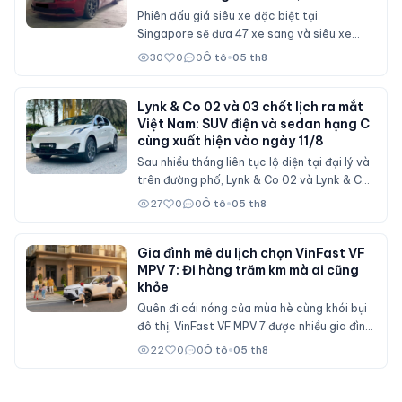
Royce xếp hàng dài
Phiên đấu giá siêu xe đặc biệt tại
Singapore sẽ đưa 47 xe sang và siêu xe
từng bị tịch thu trong vụ rửa tiền hơn 2,2 tỷ
30
0
0
Ô tô
•
05 th8
USD lên sàn. Nhiều chiếc mới chỉ lăn bánh
vài trăm km, hứa hẹn thu hút sự chú ý của
giới sưu tầm trên toàn thế giới.
Lynk & Co 02 và 03 chốt lịch ra mắt
Việt Nam: SUV điện và sedan hạng C
cùng xuất hiện vào ngày 11/8
Sau nhiều tháng liên tục lộ diện tại đại lý và
trên đường phố, Lynk & Co 02 và Lynk & Co
03 đã chính thức ấn định ngày ra mắt thị
27
0
0
Ô tô
•
05 th8
trường Việt Nam. Sự kiện sẽ diễn ra vào
ngày 11/8 tại Hà Nội, đánh dấu sự xuất hiện
của một mẫu SUV thuần điện và một mẫu
Gia đình mê du lịch chọn VinFast VF
MPV 7: Đi hàng trăm km mà ai cũng
sedan hạng C mới.
khỏe
Quên đi cái nóng của mùa hè cùng khói bụi
đô thị, VinFast VF MPV 7 được nhiều gia đình
Việt ưu tiên lựa chọn cho các chuyến du lịch
22
0
0
Ô tô
•
05 th8
nhờ không gian rộng rãi, nhiều tiện ích và chi
phí sử dụng dễ chịu.