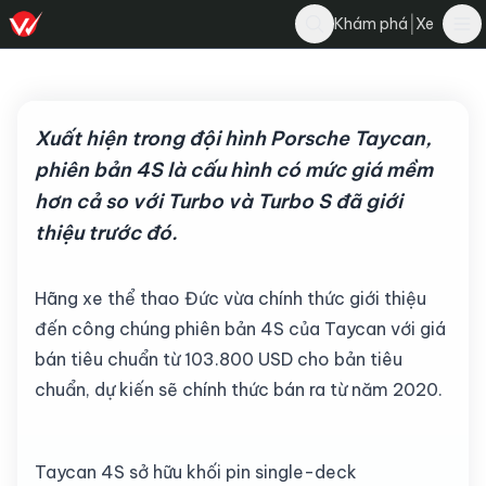
Cau Ha
|
Khám phá
Xe
Bình luận
29 tháng 9, 2022
·
3 phút đọc
·
3.2K
Xuất hiện trong đội hình Porsche Taycan,
phiên bản 4S là cấu hình có mức giá mềm
hơn cả so với Turbo và Turbo S đã giới
thiệu trước đó.
Hãng xe thể thao Đức vừa chính thức giới thiệu
đến công chúng phiên bản 4S của Taycan với giá
bán tiêu chuẩn từ 103.800 USD cho bản tiêu
chuẩn, dự kiến sẽ chính thức bán ra từ năm 2020.
Taycan 4S sở hữu khối pin single-deck