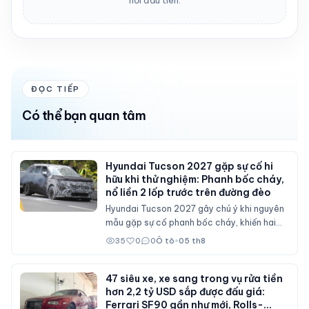
hồi đầu tiên.
ĐỌC TIẾP
Có thể bạn quan tâm
Hyundai Tucson 2027 gặp sự cố hi
hữu khi thử nghiệm: Phanh bốc cháy,
nổ liền 2 lốp trước trên đường đèo
Hyundai Tucson 2027 gây chú ý khi nguyên
mẫu gặp sự cố phanh bốc cháy, khiến hai
lốp trước phát nổ trong bài thử nghiệm trên
35
0
0
Ô tô
•
05 th8
đường đèo.
47 siêu xe, xe sang trong vụ rửa tiền
hơn 2,2 tỷ USD sắp được đấu giá:
Ferrari SF90 gần như mới, Rolls-