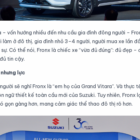
 – vốn hướng nhiều đến nhu cầu gia đình đông người – Fr
đi làm ở đô thị, gia đình nhỏ 3–4 người, người mua xe lần
 sự. Có thể nói, Fronx là chiếc xe “vừa đủ đúng”: đủ đẹp –
đủ tin cậy.
 nhưng lực
 người sẽ nghĩ Fronx là “em họ của Grand Vitara”. Và thực t
ngữ thiết kế toàn cầu mới của Suzuki. Tuy nhiên, Fronx lạ
 gọn gàng hơn, mang cảm giác thể thao đô thị rõ hơn.