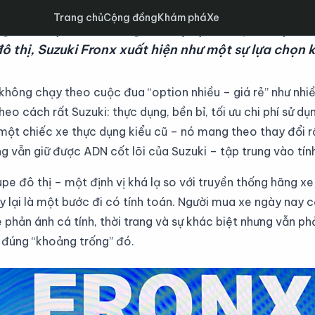
Trang chủ
Cộng đồng
Khám phá
Xe
ờng ô tô Việt Nam chứng kiến sự dịch chuyển mạnh 
 thị, Suzuki Fronx xuất hiện như một sự lựa chọn k
không chạy theo cuộc đua “option nhiều – giá rẻ” như nhiề
heo cách rất Suzuki: thực dụng, bền bỉ, tối ưu chi phí sử d
 một chiếc xe thực dụng kiểu cũ – nó mang theo thay đổi r
ng vẫn giữ được ADN cốt lõi của Suzuki – tập trung vào tín
pe đô thị – một định vị khá lạ so với truyền thống hãng xe
y lại là một bước đi có tính toán. Người mua xe ngày nay 
e phản ánh cá tính, thời trang và sự khác biệt nhưng vẫn ph
g đúng “khoảng trống” đó.