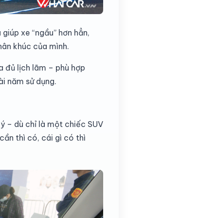
giúp xe “ngầu” hơn hẳn,
hân khúc của mình.
a đủ lịch lãm – phù hợp
vài năm sử dụng.
ý – dù chỉ là một chiếc SUV
n thì có, cái gì có thì