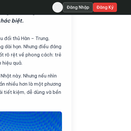
Đăng Nhập
Đăng Ký
sang các dòng xe đa
hác biệt.
u đối thủ Hàn – Trung,
ụng dài hạn. Nhưng điều đáng
ất rõ rệt về phong cách: trẻ
h hiệu quả.
 Nhật này. Nhưng nếu nhìn
cần nhiều hơn là một phương
ải tiết kiệm, dễ dùng và bền