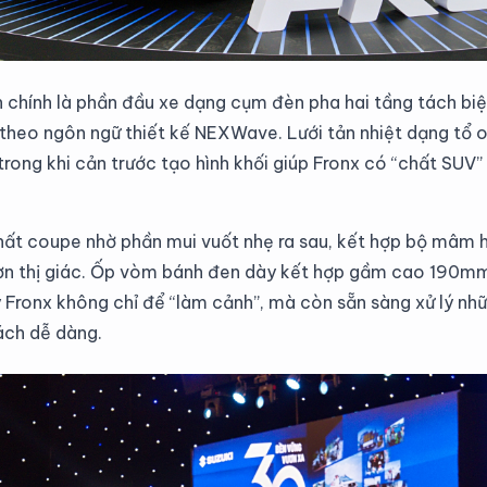
 chính là phần đầu xe dạng cụm đèn pha hai tầng tách biệt
 theo ngôn ngữ thiết kế NEXWave. Lưới tản nhiệt dạng tổ
rong khi cản trước tạo hình khối giúp Fronx có “chất SUV” 
chất coupe nhờ phần mui vuốt nhẹ ra sau, kết hợp bộ mâm h
ơn thị giác. Ốp vòm bánh đen dày kết hợp gầm cao 190mm
 Fronx không chỉ để “làm cảnh”, mà còn sẵn sàng xử lý nh
ách dễ dàng.