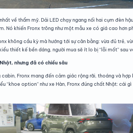
nhất về thẩm mỹ. Dải LED chạy ngang nối hai cụm đèn hậu 
êm. Nó khiến Fronx trông như một mẫu xe có giá cao hơn p
onx không cầu kỳ mà hướng tới sự cân bằng: vừa đủ trẻ, vừ
 kiểu thiết kế bền dáng, người mua sẽ ít lo bị “lỗi mốt” sau 
 Nhật, nhưng đã có chiều sâu
cabin, Fronx mang đến cảm giác rộng rãi, thoáng và hợp l
u “khoe option” như xe Hàn, Fronx đúng chất Nhật: cái gì cầ