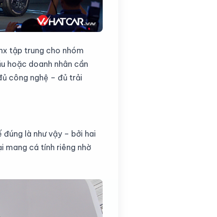
onx tập trung cho nhóm
 đầu hoặc doanh nhân cần
 đủ công nghệ – đủ trải
ế đúng là như vậy – bởi hai
i mang cá tính riêng nhờ