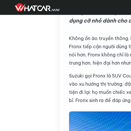
Trong bối cảnh thị trư
dụng cỡ nhỏ dành cho đô
Không ồn ào truyền thông, 
Fronx tiếp cận người dùng t
nói hơn, Fronx không chỉ là
trung hơn, hiện đại hơn như
Suzuki gọi Fronx là SUV Cou
vào xu hướng thị trường, đâ
tiện đi lại: họ muốn chiếc x
bỉ. Fronx sinh ra để đáp ứn