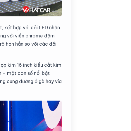
, kết hợp với dải LED nhận
 ong với viền chrome đậm
rõ hơn hẳn so với các đối
ợp kim 16 inch kiểu cắt kim
 – một con số nổi bật
ững cung đường ổ gà hay vỉa