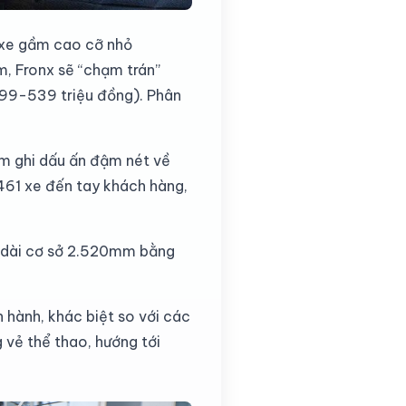
 xe gầm cao cỡ nhỏ
, Fronx sẽ “chạm trán”
499-539 triệu đồng). Phân
ớm ghi dấu ấn đậm nét về
.461 xe đến tay khách hàng,
ều dài cơ sở 2.520mm bằng
 hành, khác biệt so với các
 vẻ thể thao, hướng tới