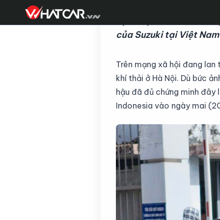
Lựa chọn mới nhất tron
của Suzuki tại Việt Na
Trên mạng xã hội đang lan 
khí thải ở Hà Nội. Dù bức 
hậu đã đủ chứng minh đây l
Indonesia vào ngày mai (2
N