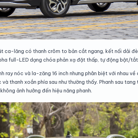
t ca-lăng có thanh crôm to bản cắt ngang, kết nối dải đè
ha full-LED dạng chóa phản xạ đặt thấp, tự động bật/tắt
nh ray nóc và la-zăng 16 inch nhưng phân biệt với nhau về
 và thanh xoắn phía sau như thường thấy. Phanh sau tang
 không ảnh hưởng đến hiệu năng phanh.