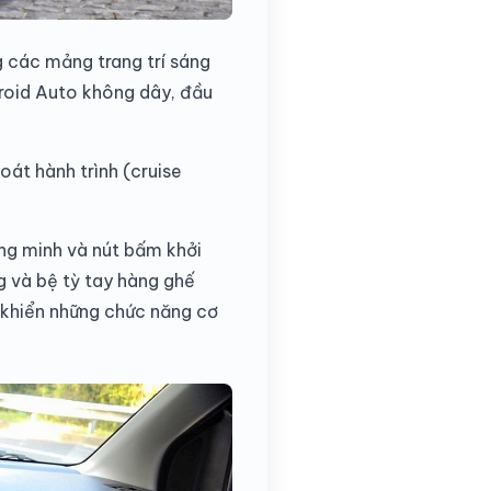
g các mảng trang trí sáng
droid Auto không dây, đầu
át hành trình (cruise
ông minh và nút bấm khởi
g và bệ tỳ tay hàng ghế
u khiển những chức năng cơ