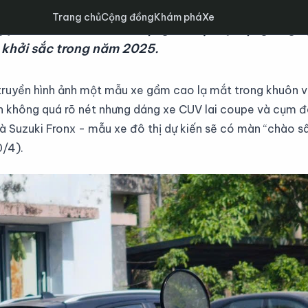
Trang chủ
Cộng đồng
Khám phá
Xe
g phân khúc crossover hạng A được kỳ vọng sẽ giú
m khởi sắc trong năm 2025.
truyền hình ảnh một mẫu xe gầm cao lạ mắt trong khuôn v
ảnh không quá rõ nét nhưng dáng xe CUV lai coupe và cụm 
à Suzuki Fronx - mẫu xe đô thị dự kiến sẽ có màn “chào 
0/4).