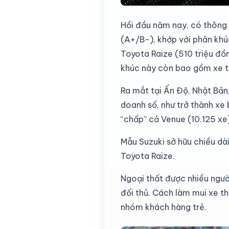
Hồi đầu năm nay, có thông
(A+/B-), khớp với phân khú
Toyota Raize (510 triệu đ
khúc này còn bao gồm xe t
Ra mắt tại Ấn Độ, Nhật Bản
doanh số, như trở thành xe
“chấp” cả Venue (10.125 xe)
Mẫu Suzuki sở hữu chiều dà
Toyota Raize.
Ngoại thất được nhiều ngườ
đối thủ. Cách làm mui xe t
nhóm khách hàng trẻ.