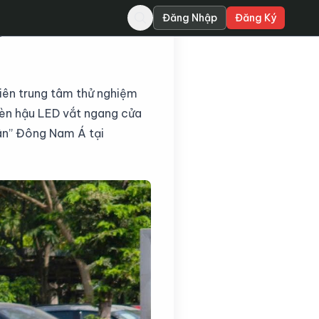
Đăng Nhập
Đăng Ký
p tình hình kinh doanh
iên trung tâm thử nghiệm
đèn hậu LED vắt ngang cửa
sân” Đông Nam Á tại