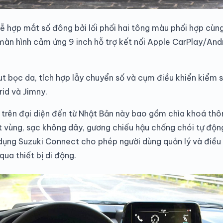
dễ hợp mắt số đông bởi lối phối hai tông màu phối hợp cùn
 màn hình cảm ứng 9 inch hỗ trợ kết nối Apple CarPlay/An
 bọc da, tích hợp lẫy chuyển số và cụm điều khiển kiểm so
rid và Jimny.
ý trên đại diện đến từ Nhật Bản này bao gồm chìa khoá th
 vùng, sạc không dây, gương chiếu hậu chống chói tự độn
g dụng Suzuki Connect cho phép người dùng quản lý và điề
ua thiết bị di động.