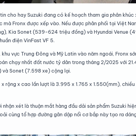
 tin cho hay Suzuki đang có kế hoạch tham gia phân khúc
c mà Fronx được xếp vào. Nếu được phân phối tại Việt Nam
ồng), Kia Sonet (539-624 triệu đồng) và Hyundai Venue (
huần điện VinFast VF 5.
, khu vực Trung Đông và Mỹ Latin vào năm ngoái, Fronx s
 bán chạy nhất đất nước tỷ dân trong tháng 2/2025 với 21
 và Sonet (7.598 xe) cộng lại.
i x rộng x cao lần lượt là 3.995 x 1.765 x 1.550(mm), chi
i nhận xét là thuận mắt hàng đầu dải sản phẩm Suzuki hiện
hoải cùng tổ hợp đường gân dập nổi cơ bắp này tạo ra dáng