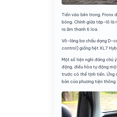
Tiến vào bên trong, Fronx 
bóng. Chính giữa táp-lô là
ra âm thanh 6 loa.
Vô-lăng ba chấu dạng D-cut
control) giống hệt XL7 Hyb
Một số tiện nghi đáng chú 
động, điều hòa tự động một
trước có thể tịnh tiến. Ứn
bản của phương tiện thông q