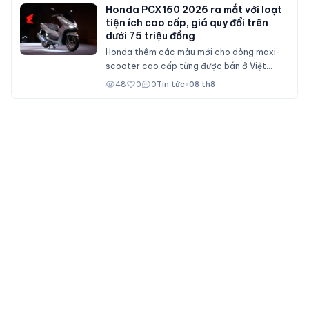
Honda PCX160 2026 ra mắt với loạt
tiện ích cao cấp, giá quy đổi trên
dưới 75 triệu đồng
Honda thêm các màu mới cho dòng maxi-
scooter cao cấp từng được bán ở Việt
Nam, giữ nguyên máy 157cc, phanh ABS và
48
0
0
Tin tức
•
08 th8
bảng đồng hồ 5 inch hỗ trợ RoadSync như
UC3.