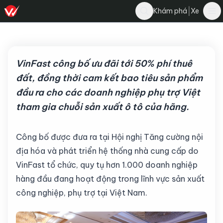
Hải Bùi
|
Khám phá
Xe
Bình luận
9 tháng 6, 2025
·
4 phút đọc
·
5.4K
VinFast công bố ưu đãi tới 50% phí thuê
đất, đồng thời cam kết bao tiêu sản phẩm
đầu ra cho các doanh nghiệp phụ trợ Việt
tham gia chuỗi sản xuất ô tô của hãng.
Công bố được đưa ra tại Hội nghị Tăng cường nội
địa hóa và phát triển hệ thống nhà cung cấp do
VinFast tổ chức, quy tụ hơn 1.000 doanh nghiệp
hàng đầu đang hoạt động trong lĩnh vực sản xuất
công nghiệp, phụ trợ tại Việt Nam.