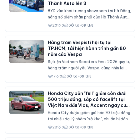
Thành Auto lên 3
BYD vừa khai trương showroom tại Hà Đông,
nâng số điểm phân phối của Hà Thành Auto
tại Hà Nội lên 3 cơ sở.
20
0
0
Ô tô
•
09 th8
Hàng trăm Vespisti hội tụ tại
TP.HCM, tái hiện hành trình gần 80
năm của Vespa
Sự kiện Vietnam Scooters Fest 2026 quy tụ
hàng trăm người yêu Vespa, cùng nhìn lại
hành trình gần 80 năm của dòng xe Italy
17
0
0
Ô tô
•
09 th8
qua những mẫu xe cổ và hiện đại.
Honda City bản "full" giảm còn dưới
500 triệu đồng, sắp có facelift tại
Việt Nam đấu Vios, Accent ngay cuối
năm nay?
Honda City được giảm giá hơn 70 triệu đồng
tại nhiều đại lý nhằm "xả kho", chuẩn bị đón
bản nâng cấp sau ba năm với nhiều chi tiết
28
0
0
Ô tô
•
09 th8
thiết kế và trang bị mới.