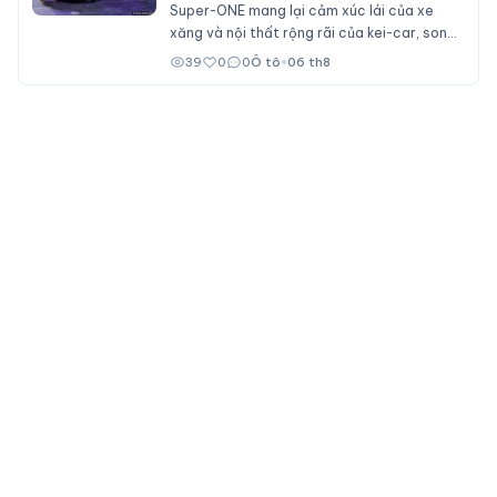
Super-ONE mang lại cảm xúc lái của xe
xăng và nội thất rộng rãi của kei-car, song
không dành cho số đông bởi giá bán ngang
39
0
0
Ô tô
•
06 th8
ngửa nhiều mẫu xe cỡ B.