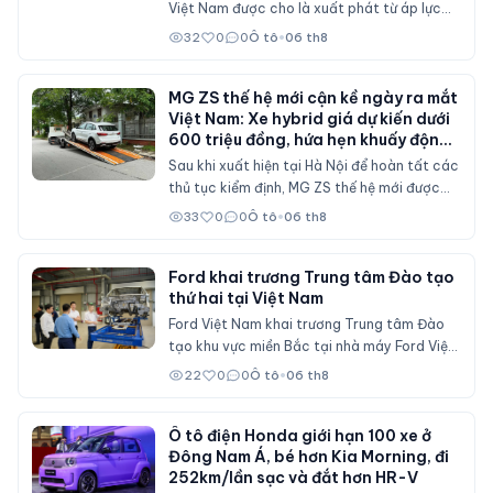
Việt Nam được cho là xuất phát từ áp lực
doanh số tại thị trường nội địa, nơi sức mua
32
0
0
Ô tô
•
06 th8
suy giảm và các chính sách hỗ trợ mua xe
đã không còn duy trì ở mức cao như trước.
MG ZS thế hệ mới cận kề ngày ra mắt
Việt Nam: Xe hybrid giá dự kiến dưới
600 triệu đồng, hứa hẹn khuấy động
phân khúc SUV cỡ B
Sau khi xuất hiện tại Hà Nội để hoàn tất các
thủ tục kiểm định, MG ZS thế hệ mới được
cho là sẽ sớm mở bán tại Việt Nam với nhiều
33
0
0
Ô tô
•
06 th8
nâng cấp về thiết kế, hệ truyền động hybrid
và gói công nghệ an toàn ADAS, cạnh tranh
trực tiếp Mitsubishi Xforce, Kia Seltos và
Ford khai trương Trung tâm Đào tạo
thứ hai tại Việt Nam
Honda HR-V.
Ford Việt Nam khai trương Trung tâm Đào
tạo khu vực miền Bắc tại nhà máy Ford Việt
Nam (Hải Phòng), đóng vai trò đào tạo cho
22
0
0
Ô tô
•
06 th8
nhân viên đại lý Ford trên cả nước.
Ô tô điện Honda giới hạn 100 xe ở
Đông Nam Á, bé hơn Kia Morning, đi
252km/lần sạc và đắt hơn HR-V