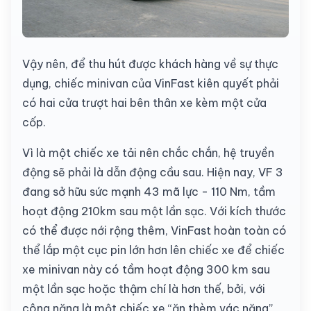
Vậy nên, để thu hút được khách hàng về sự thực
dụng, chiếc minivan của VinFast kiên quyết phải
có hai cửa trượt hai bên thân xe kèm một cửa
cốp.
Vì là một chiếc xe tải nên chắc chắn, hệ truyền
động sẽ phải là dẫn động cầu sau. Hiện nay, VF 3
đang sở hữu sức mạnh 43 mã lực - 110 Nm, tầm
hoạt động 210km sau một lần sạc. Với kích thước
có thể được nới rộng thêm, VinFast hoàn toàn có
thể lắp một cục pin lớn hơn lên chiếc xe để chiếc
xe minivan này có tầm hoạt động 300 km sau
một lần sạc hoặc thậm chí là hơn thế, bởi, với
công năng là một chiếc xe “ăn thèm vác nặng”,