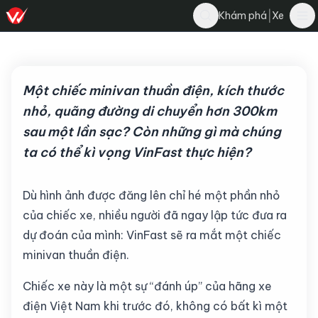
Bình Trần
|
Khám phá
Xe
Bình luận
12 tháng 5, 2025
·
5 phút đọc
·
5K
Một chiếc minivan thuần điện, kích thước
nhỏ, quãng đường di chuyển hơn 300km
sau một lần sạc? Còn những gì mà chúng
ta có thể kì vọng VinFast thực hiện?
Dù hình ảnh được đăng lên chỉ hé một phần nhỏ
của chiếc xe, nhiều người đã ngay lập tức đưa ra
dự đoán của mình: VinFast sẽ ra mắt một chiếc
minivan thuần điện.
Chiếc xe này là một sự “đánh úp” của hãng xe
điện Việt Nam khi trước đó, không có bất kì một