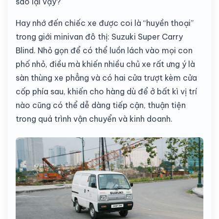
sao lại vậy?
Hay nhớ đến chiếc xe được coi là “huyền thoại”
trong giới minivan đô thị: Suzuki Super Carry
Blind. Nhỏ gọn để có thể luồn lách vào mọi con
phố nhỏ, điều mà khiến nhiều chủ xe rất ưng ý là
sàn thùng xe phẳng và có hai cửa trượt kèm cửa
cốp phía sau, khiến cho hàng dù để ở bất kì vị trí
nào cũng có thể dễ dàng tiếp cận, thuận tiện
trong quá trình vận chuyển và kinh doanh.