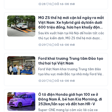
doanh số tại thị trường nội địa, nơi sức mua
28
0
0
Ô tô
•
06 th8
suy giảm và các chính sách hỗ trợ mua xe
đã không còn duy trì ở mức cao như trước.
MG ZS thế hệ mới cận kề ngày ra mắt
Việt Nam: Xe hybrid giá dự kiến dưới
600 triệu đồng, hứa hẹn khuấy động
phân khúc SUV cỡ B
Sau khi xuất hiện tại Hà Nội để hoàn tất các
thủ tục kiểm định, MG ZS thế hệ mới được
cho là sẽ sớm mở bán tại Việt Nam với nhiều
29
0
0
Ô tô
•
06 th8
nâng cấp về thiết kế, hệ truyền động hybrid
và gói công nghệ an toàn ADAS, cạnh tranh
trực tiếp Mitsubishi Xforce, Kia Seltos và
Ford khai trương Trung tâm Đào tạo
thứ hai tại Việt Nam
Honda HR-V.
Ford Việt Nam khai trương Trung tâm Đào
tạo khu vực miền Bắc tại nhà máy Ford Việt
Nam (Hải Phòng), đóng vai trò đào tạo cho
20
0
0
Ô tô
•
06 th8
nhân viên đại lý Ford trên cả nước.
Ô tô điện Honda giới hạn 100 xe ở
Đông Nam Á, bé hơn Kia Morning, đi
252km/lần sạc và đắt hơn HR-V
Super-ONE mang lại cảm xúc lái của xe