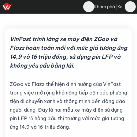
Nghĩa Nguyễn
|
Khám phá
Xe
Bình luận
N
3 tháng 11, 2025
·
3 phút đọc
·
3.3K
VinFast trình làng xe máy điện ZGoo và
Flazz hoàn toàn mới với mức giá tương ứng
14,9 và 16 triệu đồng, sử dụng pin LFP và
không yêu cầu bằng lái.
ZGoo và Flazz thể hiện định hướng của VinFast
trong việc mở rộng khả năng tiếp cận các phương
tiện di chuyển xanh và thông minh đến đông đảo
người dùng. Đây là hai mẫu xe máy điện sử dụng
pin LFP rẻ hàng đầu thị trường với mức giá tương
ứng 14,9 và 16 triệu đồng.