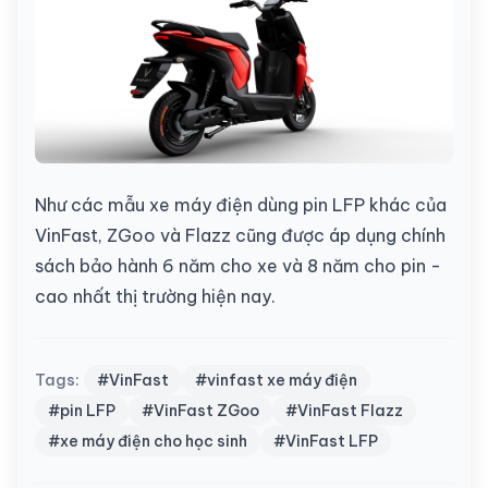
Như các mẫu xe máy điện dùng pin LFP khác của
VinFast, ZGoo và Flazz cũng được áp dụng chính
sách bảo hành 6 năm cho xe và 8 năm cho pin -
cao nhất thị trường hiện nay.
Tags:
#VinFast
#vinfast xe máy điện
#pin LFP
#VinFast ZGoo
#VinFast Flazz
#xe máy điện cho học sinh
#VinFast LFP