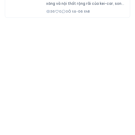
xăng và nội thất rộng rãi của kei-car, song
không dành cho số đông bởi giá bán ngang
36
0
0
Ô tô
•
06 th8
ngửa nhiều mẫu xe cỡ B.