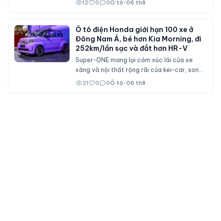
12
0
0
Ô tô
•
06 th8
nhân viên đại lý Ford trên cả nước.
Ô tô điện Honda giới hạn 100 xe ở
Đông Nam Á, bé hơn Kia Morning, đi
252km/lần sạc và đắt hơn HR-V
Super-ONE mang lại cảm xúc lái của xe
xăng và nội thất rộng rãi của kei-car, song
không dành cho số đông bởi giá bán ngang
21
0
0
Ô tô
•
06 th8
ngửa nhiều mẫu xe cỡ B.