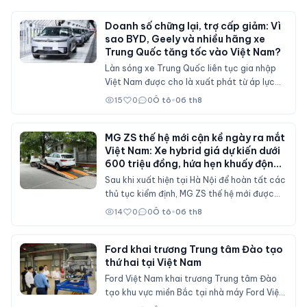
Doanh số chững lại, trợ cấp giảm: Vì
sao BYD, Geely và nhiều hãng xe
Trung Quốc tăng tốc vào Việt Nam?
Làn sóng xe Trung Quốc liên tục gia nhập
Việt Nam được cho là xuất phát từ áp lực
doanh số tại thị trường nội địa, nơi sức mua
15
0
0
Ô tô
•
06 th8
suy giảm và các chính sách hỗ trợ mua xe
đã không còn duy trì ở mức cao như trước.
MG ZS thế hệ mới cận kề ngày ra mắt
Việt Nam: Xe hybrid giá dự kiến dưới
600 triệu đồng, hứa hẹn khuấy động
phân khúc SUV cỡ B
Sau khi xuất hiện tại Hà Nội để hoàn tất các
thủ tục kiểm định, MG ZS thế hệ mới được
cho là sẽ sớm mở bán tại Việt Nam với nhiều
14
0
0
Ô tô
•
06 th8
nâng cấp về thiết kế, hệ truyền động hybrid
và gói công nghệ an toàn ADAS, cạnh tranh
trực tiếp Mitsubishi Xforce, Kia Seltos và
Ford khai trương Trung tâm Đào tạo
thứ hai tại Việt Nam
Honda HR-V.
Ford Việt Nam khai trương Trung tâm Đào
tạo khu vực miền Bắc tại nhà máy Ford Việt
Nam (Hải Phòng), đóng vai trò đào tạo cho