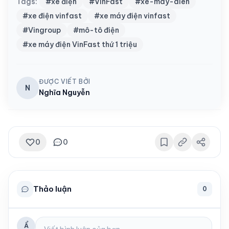
Tags:
#xe điện
#VinFast
#xe-may-dien
#xe điện vinfast
#xe máy điện vinfast
#Vingroup
#mô-tô điện
#xe máy điện VinFast thứ 1 triệu
ĐƯỢC VIẾT BỞI
N
Nghĩa Nguyễn
0
0
Thảo luận
0
Ẩ