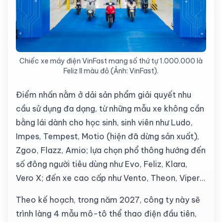
Chiếc xe máy điện VinFast mang số thứ tự 1.000.000 là
Feliz II màu đỏ (Ảnh: VinFast).
Điểm nhấn nằm ở dải sản phẩm giải quyết nhu
cầu sử dụng đa dạng, từ những mẫu xe không cần
bằng lái dành cho học sinh, sinh viên như Ludo,
Impes, Tempest, Motio (hiện đã dừng sản xuất),
Zgoo, Flazz, Amio; lựa chọn phổ thông hướng đến
số đông người tiêu dùng như Evo, Feliz, Klara,
Vero X; đến xe cao cấp như Vento, Theon, Viper...
Theo kế hoạch, trong năm 2027, công ty này sẽ
trình làng 4 mẫu mô-tô thể thao điện đầu tiên,