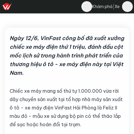
Nghĩa Nguyễn
|
Khám phá
Xe
Bình luận
N
12 tháng 6, 2026
·
3 phút đọc
·
220
Ngày 12/6, VinFast công bố đã xuất xưởng
chiếc xe máy điện thứ 1 triệu, đánh dấu cột
mốc lịch sử trong hành trình phát triển của
thương hiệu ô tô - xe máy điện này tại Việt
Nam.
Chiếc xe máy mang số thứ tự 1.000.000 vừa rời
dây chuyền sản xuất tại tổ hợp nhà máy sản xuất
ô tô - xe máy điện VinFast Hải Phòng là Feliz II
màu đỏ - mẫu xe sử dụng bộ pin có thể tháo lắp
để sạc hoặc hoán đổi tại trạm.