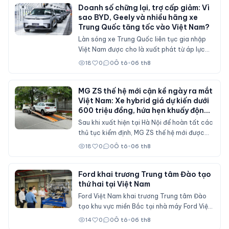
Doanh số chững lại, trợ cấp giảm: Vì
sao BYD, Geely và nhiều hãng xe
Trung Quốc tăng tốc vào Việt Nam?
Làn sóng xe Trung Quốc liên tục gia nhập
Việt Nam được cho là xuất phát từ áp lực
doanh số tại thị trường nội địa, nơi sức mua
18
0
0
Ô tô
•
06 th8
suy giảm và các chính sách hỗ trợ mua xe
đã không còn duy trì ở mức cao như trước.
MG ZS thế hệ mới cận kề ngày ra mắt
Việt Nam: Xe hybrid giá dự kiến dưới
600 triệu đồng, hứa hẹn khuấy động
phân khúc SUV cỡ B
Sau khi xuất hiện tại Hà Nội để hoàn tất các
thủ tục kiểm định, MG ZS thế hệ mới được
cho là sẽ sớm mở bán tại Việt Nam với nhiều
18
0
0
Ô tô
•
06 th8
nâng cấp về thiết kế, hệ truyền động hybrid
và gói công nghệ an toàn ADAS, cạnh tranh
trực tiếp Mitsubishi Xforce, Kia Seltos và
Ford khai trương Trung tâm Đào tạo
thứ hai tại Việt Nam
Honda HR-V.
Ford Việt Nam khai trương Trung tâm Đào
tạo khu vực miền Bắc tại nhà máy Ford Việt
Nam (Hải Phòng), đóng vai trò đào tạo cho
14
0
0
Ô tô
•
06 th8
nhân viên đại lý Ford trên cả nước.