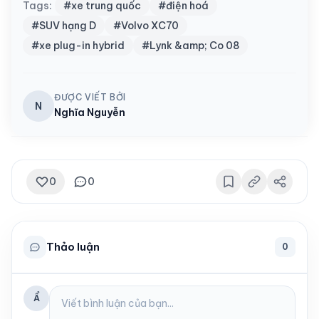
Tags:
#xe trung quốc
#điện hoá
#SUV hạng D
#Volvo XC70
#xe plug-in hybrid
#Lynk &amp; Co 08
ĐƯỢC VIẾT BỞI
N
Nghĩa Nguyễn
0
0
Thảo luận
0
Ẩ