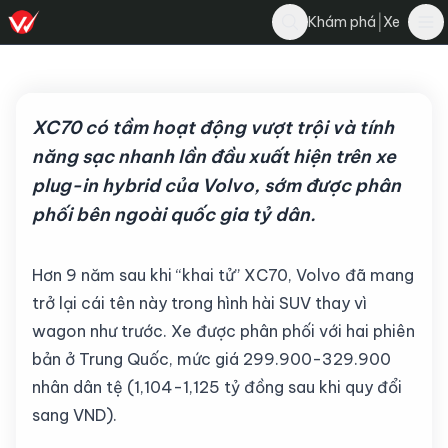
Nghĩa Nguyễn
|
Khám phá
Xe
Bình luận
N
3 tháng 9, 2025
·
5 phút đọc
·
4.5K
XC70 có tầm hoạt động vượt trội và tính
năng sạc nhanh lần đầu xuất hiện trên xe
plug-in hybrid của Volvo, sớm được phân
phối bên ngoài quốc gia tỷ dân.
Hơn 9 năm sau khi “khai tử” XC70, Volvo đã mang
trở lại cái tên này trong hình hài SUV thay vì
wagon như trước. Xe được phân phối với hai phiên
bản ở Trung Quốc, mức giá 299.900-329.900
nhân dân tệ (1,104-1,125 tỷ đồng sau khi quy đổi
sang VND).