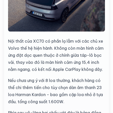
Nội thất của XC70 có phần lạ lẫm với các chủ xe
Volvo thế hệ hiện hành. Không còn màn hình cảm
ứng đặt dọc quen thuộc ở chính giữa táp-lô bọc
vải, thay vào đó là màn hình cảm ứng 15,4 inch
nằm ngang, có kết nối Apple CarPlay không dây.
Nếu chưa ưng ý với 8 loa thường, khách hàng có
thể chi thêm tiền cho tùy chọn dàn âm thanh 23
loa Harman Kardon - bao gồm cặp loa nhỏ ở tựa
đầu, tổng công suất 1.600W.
Phía sau vô-lăng hai chấu vát đáy là bảng đồng