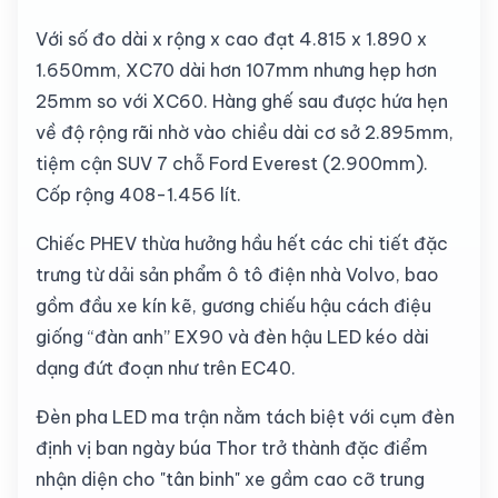
Với số đo dài x rộng x cao đạt 4.815 x 1.890 x
1.650mm, XC70 dài hơn 107mm nhưng hẹp hơn
25mm so với XC60. Hàng ghế sau được hứa hẹn
về độ rộng rãi nhờ vào chiều dài cơ sở 2.895mm,
tiệm cận SUV 7 chỗ Ford Everest (2.900mm).
Cốp rộng 408-1.456 lít.
Chiếc PHEV thừa hưởng hầu hết các chi tiết đặc
trưng từ dải sản phẩm ô tô điện nhà Volvo, bao
gồm đầu xe kín kẽ, gương chiếu hậu cách điệu
giống “đàn anh” EX90 và đèn hậu LED kéo dài
dạng đứt đoạn như trên EC40.
Đèn pha LED ma trận nằm tách biệt với cụm đèn
định vị ban ngày búa Thor trở thành đặc điểm
nhận diện cho "tân binh" xe gầm cao cỡ trung