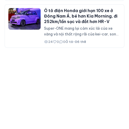
Ô tô điện Honda giới hạn 100 xe ở
Đông Nam Á, bé hơn Kia Morning, đi
252km/lần sạc và đắt hơn HR-V
Super-ONE mang lại cảm xúc lái của xe
xăng và nội thất rộng rãi của kei-car, song
không dành cho số đông bởi giá bán ngang
24
0
0
Ô tô
•
06 th8
ngửa nhiều mẫu xe cỡ B.