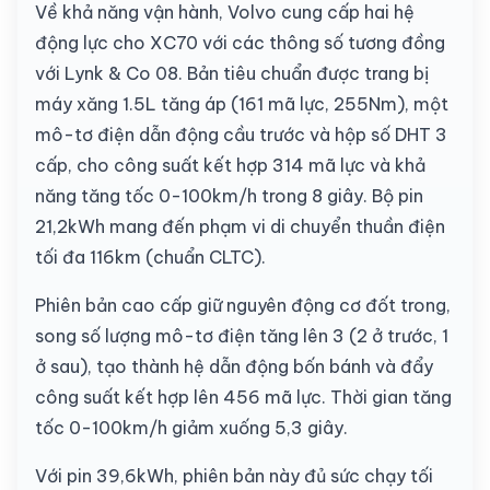
Về khả năng vận hành, Volvo cung cấp hai hệ
động lực cho XC70 với các thông số tương đồng
với Lynk & Co 08. Bản tiêu chuẩn được trang bị
máy xăng 1.5L tăng áp (161 mã lực, 255Nm), một
mô-tơ điện dẫn động cầu trước và hộp số DHT 3
cấp, cho công suất kết hợp 314 mã lực và khả
năng tăng tốc 0-100km/h trong 8 giây. Bộ pin
21,2kWh mang đến phạm vi di chuyển thuần điện
tối đa 116km (chuẩn CLTC).
Phiên bản cao cấp giữ nguyên động cơ đốt trong,
song số lượng mô-tơ điện tăng lên 3 (2 ở trước, 1
ở sau), tạo thành hệ dẫn động bốn bánh và đẩy
công suất kết hợp lên 456 mã lực. Thời gian tăng
tốc 0-100km/h giảm xuống 5,3 giây.
Với pin 39,6kWh, phiên bản này đủ sức chạy tối