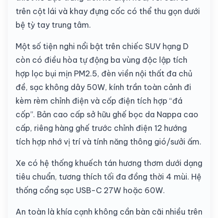
trên cột lái và khay đựng cốc có thể thu gọn dưới
bệ tỳ tay trung tâm.
Một số tiện nghi nổi bật trên chiếc SUV hạng D
còn có điều hòa tự động ba vùng độc lập tích
hợp lọc bụi mịn PM2.5, đèn viền nội thất đa chủ
đề, sạc không dây 50W, kính trần toàn cảnh đi
kèm rèm chỉnh điện và cốp điện tích hợp “đá
cốp”. Bản cao cấp sở hữu ghế bọc da Nappa cao
cấp, riêng hàng ghế trước chỉnh điện 12 hướng
tích hợp nhớ vị trí và tính năng thông gió/sưởi ấm.
Xe có hệ thống khuếch tán hương thơm dưới dạng
tiêu chuẩn, tương thích tối đa đồng thời 4 mùi. Hệ
thống cổng sạc USB-C 27W hoặc 60W.
An toàn là khía cạnh không cần bàn cãi nhiều trên