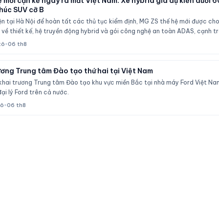
 mới cận kề ngày ra mắt Việt Nam: Xe hybrid giá dự kiến dưới 6
húc SUV cỡ B
iện tại Hà Nội để hoàn tất các thủ tục kiểm định, MG ZS thế hệ mới được ch
về thiết kế, hệ truyền động hybrid và gói công nghệ an toàn ADAS, cạnh tr
a HR-V.
tô
•
06 th8
ương Trung tâm Đào tạo thứ hai tại Việt Nam
khai trương Trung tâm Đào tạo khu vực miền Bắc tại nhà máy Ford Việt Nam
ại lý Ford trên cả nước.
tô
•
06 th8