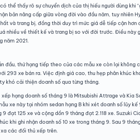
 có thể thấy rõ sự chuyển dịch của thị hiếu người dùng khi “g
hận bản nâng cấp giữa vòng đời vào đầu năm, tuy nhiên 
hất và trang bị, đồng thời duy trì mức giá dễ tiếp cận hơn 
á nhiều về thiết kế và trang bị so với đời trước. Điều này
ng năm 2021.
 dẫn đầu, thứ hạng tiếp theo của các mẫu xe còn lại không có
với 293 xe bán ra. Việc định giá cao, thu hẹp phân khúc k
ty khó cải thiện doanh số qua từng tháng.
 xếp hạng doanh số tháng 9 là Mitsubishi Attrage và Kia S
 mẫu xe này tại nhóm sedan hạng B khi xét doanh số lũy kế 9
 9 đạt 125 xe và cộng dồn 9 tháng đạt 2.118 xe. Suzuki Ci
húc khi ghi nhận doanh số 10 xe trong tháng 9. Sau 9 thán
xa các đối thủ xếp trên.