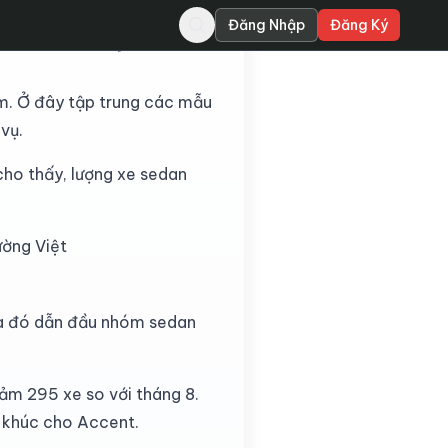
Đăng Nhập
Đăng Ký
í thứ 2 của Toyota Vios.
am. Ở đây tập trung các mẫu
vụ.
cho thấy, lượng xe sedan
ường Việt
qua đó dẫn đầu nhóm sedan
ảm 295 xe so với tháng 8.
n khúc cho Accent.