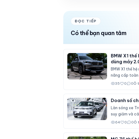
ĐỌC TIẾP
Có thể bạn quan tâm
BMW X1 thế h
dùng máy 2.
BMW X1 thế hệ 
nâng cấp toàn d
35
0
0
Ô 
Doanh số chữ
Làn sóng xe Tru
suy giảm và cá
64
0
0
Ô 