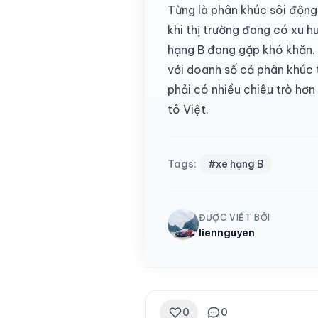
Từng là phân khúc sôi động
khi thị trường đang có xu 
hạng B đang gặp khó khăn. 
với doanh số cả phân khúc 
phải có nhiều chiêu trò hơn
tô Việt.
Tags:
#xe hạng B
ĐƯỢC VIẾT BỞI
liennguyen
0
0