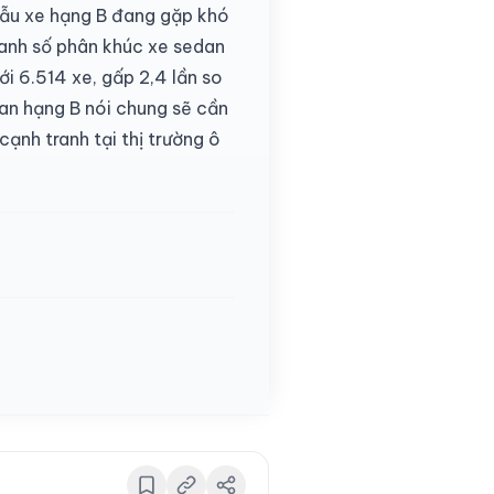
 mẫu xe hạng B đang gặp khó
oanh số phân khúc xe sedan
i 6.514 xe, gấp 2,4 lần so
dan hạng B nói chung sẽ cần
ạnh tranh tại thị trường ô