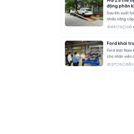
MG ZS thế hệ
động phân k
Sau khi xuất h
nhiều nâng cấp 
Seltos và Hond
65
0
0
Ô 
Ford khai tr
Ford Việt Nam 
cho nhân viên đ
27
0
0
Ô 