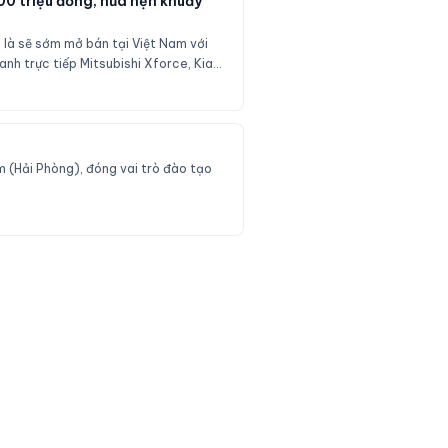
00 triệu đồng, hứa hẹn khuấy
o là sẽ sớm mở bán tại Việt Nam với
anh trực tiếp Mitsubishi Xforce, Kia
 (Hải Phòng), đóng vai trò đào tạo