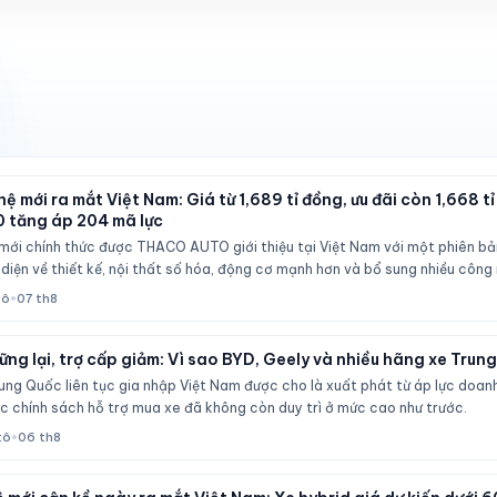
ệ mới ra mắt Việt Nam: Giá từ 1,689 tỉ đồng, ưu đãi còn 1,668 t
0 tăng áp 204 mã lực
mới chính thức được THACO AUTO giới thiệu tại Việt Nam với một phiên b
iện về thiết kế, nội thất số hóa, động cơ mạnh hơn và bổ sung nhiều công n
tô
•
07 th8
ng lại, trợ cấp giảm: Vì sao BYD, Geely và nhiều hãng xe Tru
ng Quốc liên tục gia nhập Việt Nam được cho là xuất phát từ áp lực doanh 
c chính sách hỗ trợ mua xe đã không còn duy trì ở mức cao như trước.
tô
•
06 th8