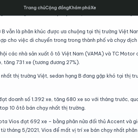
Trang chủ
Cộng đồng
Khám phá
Xe
 B tháng 9/2021, mọi sự chú ý đã đổ dồn vào vị tr
 B vẫn là phân khúc được ưa chuộng tại thị trường Việt N
hợp cho việc di chuyển trong trong thành phố và chạy dịch 
 hội các nhà sản xuất ô tô Việt Nam (VAMA) và TC Motor 
e, tăng 731 xe (tương đương 27%).
nhất thị trường Việt, sedan hạng B đang gặp khó tại thị tr
ạt doanh số 1.392 xe, tăng 680 xe so với tháng trước, 
top 10 ôtô bán chạy nhất thị trường.
ota Vios đạt 692 xe – bằng phân nửa đối thủ Accent và gi
 từ tháng 5/2021, Vios để mất vị trí xe bán chạy nhất phâ