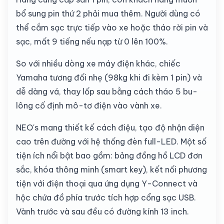
bổ sung pin thứ 2 phải mua thêm. Người dùng có
thể cắm sạc trực tiếp vào xe hoặc tháo rời pin và
sạc, mất 9 tiếng nếu nạp từ 0 lên 100%.
So với nhiều dòng xe máy điện khác, chiếc
Yamaha tương đối nhẹ (98kg khi đi kèm 1 pin) và
dễ dàng vá, thay lốp sau bằng cách tháo 5 bu-
lông cố định mô-tơ điện vào vành xe.
NEO's mang thiết kế cách điệu, tạo độ nhận diện
cao trên đường với hệ thống đèn full-LED. Một số
tiện ích nổi bật bao gồm: bảng đồng hồ LCD đơn
sắc, khóa thông minh (smart key), kết nối phương
tiện với điện thoại qua ứng dụng Y-Connect và
hộc chứa đồ phía trước tích hợp cổng sạc USB.
Vành trước và sau đều có đường kính 13 inch.