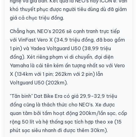
nghệ và giá bán. Kết quả là NEO's hay ICON e: vẫn
khó thuyết phục được người tiêu dùng dù đã giảm
giá cả chục triệu đồng.
Chẳng hạn, NEO's 2026 sẽ cạnh tranh trực tiếp
với VinFast Vero X (34,9 triệu đồng, đã bao gồm
1 pin) và Yadea Voltguard U50 (38,99 triệu
đồng). Xét riêng phạm vi di chuyển, đại diện
Yamaha là cái tên kém ấn tượng nhất so với Vero
X (134km với 1 pin; 262km với 2 pin) lẫn
Voltguard U50 (202km).
"Tân binh" Dat Bike Era có giá 29,9-32,9 triệu
đồng cũng là thách thức cho NEO's. Xe được
quan tâm bởi tầm hoạt động 200km/lần sạc, cốp
rộng 50 lít và hệ thống sạc tích hợp theo xe (15
phút sạc siêu nhanh đi được thêm 30km).