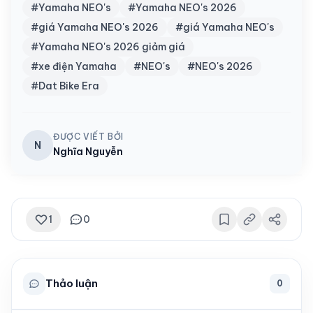
#Yamaha NEO's
#Yamaha NEO's 2026
#giá Yamaha NEO's 2026
#giá Yamaha NEO's
#Yamaha NEO's 2026 giảm giá
#xe điện Yamaha
#NEO's
#NEO's 2026
#Dat Bike Era
ĐƯỢC VIẾT BỞI
N
Nghĩa Nguyễn
1
0
Thảo luận
0