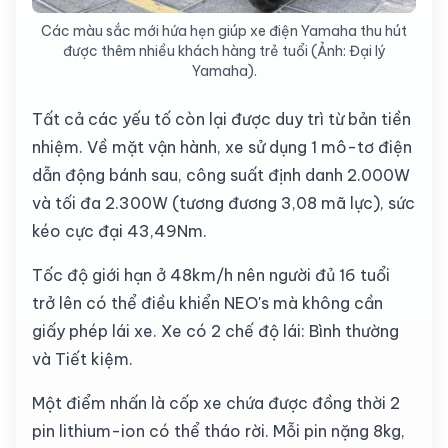
Các màu sắc mới hứa hẹn giúp xe điện Yamaha thu hút
được thêm nhiều khách hàng trẻ tuổi (Ảnh: Đại lý
Yamaha).
Tất cả các yếu tố còn lại được duy trì từ bản tiền
nhiệm. Về mặt vận hành, xe sử dụng 1 mô-tơ điện
dẫn động bánh sau, công suất định danh 2.000W
và tối đa 2.300W (tương đương 3,08 mã lực), sức
kéo cực đại 43,49Nm.
Tốc độ giới hạn ở 48km/h nên người đủ 16 tuổi
trở lên có thể điều khiển NEO's mà không cần
giấy phép lái xe. Xe có 2 chế độ lái: Bình thường
và Tiết kiệm.
Một điểm nhấn là cốp xe chứa được đồng thời 2
pin lithium-ion có thể tháo rời. Mỗi pin nặng 8kg,