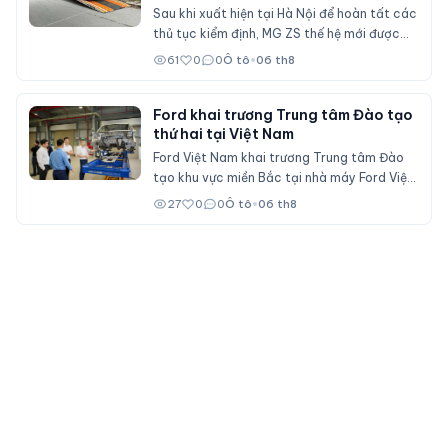
phân khúc SUV cỡ B
Sau khi xuất hiện tại Hà Nội để hoàn tất các
thủ tục kiểm định, MG ZS thế hệ mới được
cho là sẽ sớm mở bán tại Việt Nam với nhiều
61
0
0
Ô tô
•
06 th8
nâng cấp về thiết kế, hệ truyền động hybrid
và gói công nghệ an toàn ADAS, cạnh tranh
trực tiếp Mitsubishi Xforce, Kia Seltos và
Ford khai trương Trung tâm Đào tạo
thứ hai tại Việt Nam
Honda HR-V.
Ford Việt Nam khai trương Trung tâm Đào
tạo khu vực miền Bắc tại nhà máy Ford Việt
Nam (Hải Phòng), đóng vai trò đào tạo cho
27
0
0
Ô tô
•
06 th8
nhân viên đại lý Ford trên cả nước.