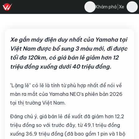
Nghĩa Nguyễn
|
Khám phá
Xe
Bình luận
N
13 tháng 6, 2026
·
5 phút đọc
·
270
Xe gắn máy điện duy nhất của Yamaha tại
Việt Nam được bổ sung 3 màu mới, đi được
tối đa 120km, có giá bán lẻ giảm hơn 12
triệu đồng xuống dưới 40 triệu đồng.
"Lặng lẽ" có lẽ là tính từ phù hợp nhất để nói về
màn ra mắt của Yamaha NEO's phiên bản 2026
tại thị trường Việt Nam.
Đáng chú ý, giá bán lẻ đề xuất đã giảm hơn 12,2
triệu đồng so với trước đây, từ 49,1 triệu đồng
xuống 36,9 triệu đồng (đã bao gồm 1 pin và 1 bộ