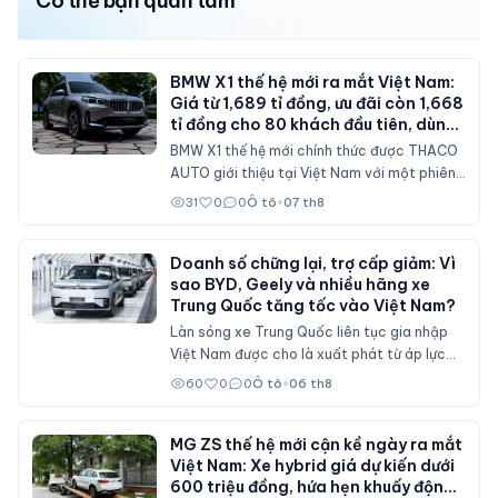
Có thể bạn quan tâm
BMW X1 thế hệ mới ra mắt Việt Nam:
Giá từ 1,689 tỉ đồng, ưu đãi còn 1,668
tỉ đồng cho 80 khách đầu tiên, dùng
máy 2.0 tăng áp 204 mã lực
BMW X1 thế hệ mới chính thức được THACO
AUTO giới thiệu tại Việt Nam với một phiên
bản sDrive20i. Mẫu SAV cỡ nhỏ được nâng
31
0
0
Ô tô
•
07 th8
cấp toàn diện về thiết kế, nội thất số hóa,
động cơ mạnh hơn và bổ sung nhiều công
nghệ hỗ trợ lái.
Doanh số chững lại, trợ cấp giảm: Vì
sao BYD, Geely và nhiều hãng xe
Trung Quốc tăng tốc vào Việt Nam?
Làn sóng xe Trung Quốc liên tục gia nhập
Việt Nam được cho là xuất phát từ áp lực
doanh số tại thị trường nội địa, nơi sức mua
60
0
0
Ô tô
•
06 th8
suy giảm và các chính sách hỗ trợ mua xe
đã không còn duy trì ở mức cao như trước.
MG ZS thế hệ mới cận kề ngày ra mắt
Việt Nam: Xe hybrid giá dự kiến dưới
600 triệu đồng, hứa hẹn khuấy động