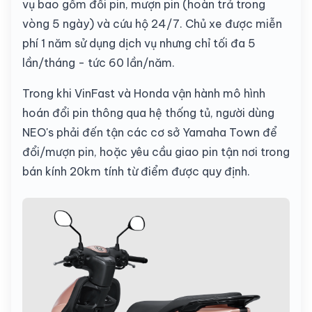
vụ bao gồm đổi pin, mượn pin (hoàn trả trong
vòng 5 ngày) và cứu hộ 24/7. Chủ xe được miễn
phí 1 năm sử dụng dịch vụ nhưng chỉ tối đa 5
lần/tháng - tức 60 lần/năm.
Trong khi VinFast và Honda vận hành mô hình
hoán đổi pin thông qua hệ thống tủ, người dùng
NEO's phải đến tận các cơ sở Yamaha Town để
đổi/mượn pin, hoặc yêu cầu giao pin tận nơi trong
bán kính 20km tính từ điểm được quy định.