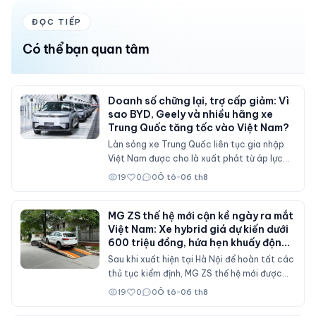
ĐỌC TIẾP
Có thể bạn quan tâm
Doanh số chững lại, trợ cấp giảm: Vì
sao BYD, Geely và nhiều hãng xe
Trung Quốc tăng tốc vào Việt Nam?
Làn sóng xe Trung Quốc liên tục gia nhập
Việt Nam được cho là xuất phát từ áp lực
doanh số tại thị trường nội địa, nơi sức mua
19
0
0
Ô tô
•
06 th8
suy giảm và các chính sách hỗ trợ mua xe
đã không còn duy trì ở mức cao như trước.
MG ZS thế hệ mới cận kề ngày ra mắt
Việt Nam: Xe hybrid giá dự kiến dưới
600 triệu đồng, hứa hẹn khuấy động
phân khúc SUV cỡ B
Sau khi xuất hiện tại Hà Nội để hoàn tất các
thủ tục kiểm định, MG ZS thế hệ mới được
cho là sẽ sớm mở bán tại Việt Nam với nhiều
19
0
0
Ô tô
•
06 th8
nâng cấp về thiết kế, hệ truyền động hybrid
và gói công nghệ an toàn ADAS, cạnh tranh