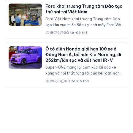
trực tiếp Mitsubishi Xforce, Kia Seltos và
Ford khai trương Trung tâm Đào tạo
thứ hai tại Việt Nam
Honda HR-V.
Ford Việt Nam khai trương Trung tâm Đào
tạo khu vực miền Bắc tại nhà máy Ford Việt
Nam (Hải Phòng), đóng vai trò đào tạo cho
15
0
0
Ô tô
•
06 th8
nhân viên đại lý Ford trên cả nước.
Ô tô điện Honda giới hạn 100 xe ở
Đông Nam Á, bé hơn Kia Morning, đi
252km/lần sạc và đắt hơn HR-V
Super-ONE mang lại cảm xúc lái của xe
xăng và nội thất rộng rãi của kei-car, song
không dành cho số đông bởi giá bán ngang
25
0
0
Ô tô
•
06 th8
ngửa nhiều mẫu xe cỡ B.