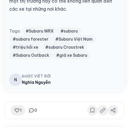
một thị trường này có thể không liên quan đến
các xe tại những nơi khác.
Tags:
#Subaru WRX
#subaru
#subaru forester
#Subaru Việt Nam
#triệu hồi xe
#subaru Crosstrek
#Subaru Outback
#giá xe Subaru
ĐƯỢC VIẾT BỞI
N
Nghĩa Nguyễn
1
0