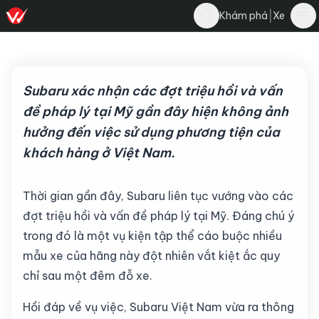
Nghĩa Nguyễn
|
Khám phá
Xe
Bình luận
N
16 tháng 6, 2026
·
4 phút đọc
·
203
Subaru xác nhận các đợt triệu hồi và vấn
đề pháp lý tại Mỹ gần đây hiện không ảnh
hưởng đến việc sử dụng phương tiện của
khách hàng ở Việt Nam.
Thời gian gần đây, Subaru liên tục vướng vào các
đợt triệu hồi và vấn đề pháp lý tại Mỹ. Đáng chú ý
trong đó là một vụ kiện tập thể cáo buộc nhiều
mẫu xe của hãng này đột nhiên vắt kiệt ắc quy
chỉ sau một đêm đỗ xe.
Hồi đáp về vụ việc, Subaru Việt Nam vừa ra thông